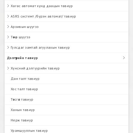
Хагас автомат хүнд даацын тавиур
ASRS системт /бүрэн автомат/ тавиур
Архивын шүүгээ
Төмөр шүүгээ
Гулсдаг замтай агуулахын тавиур
Дэлгүүрийн тавиур
Хүнсний дэлгүүрийн тавиур
Дан талт тавиур
Хос талт тавиур
Төгсгөл тавиур
Ханын тавиур
Нерж тавиур
Урамшууллын тавиур