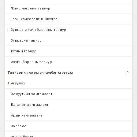
Жимс ногооны тавиур
Тээш хадгалалтын шүүгээ
Хувцас, ахуйн барааны тавиур
Хувцасны тавиур
Гутлын тавиур
Ахуйн барааны тавиур
Тавиурын тоноглол, сэлбэг хэрэгсэл
Агуулах
Хажуугийн хамгаалалт
Баганын хамгаалалт
Арын хамгаалалт
Холбоос
Анкер боолт