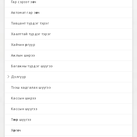
Гар сэрээт зөөгч
Автомат гар зөөгч
Тавцант түрдэг тэрэг
Хаалттай түрдэг тэрэг
Хайчин өргүүр
Ажлын ширээ
Багажны түрдэг шүүгээ
Дэлгүүр
Тээш хадгалах шүүгээ
Кассын ширээ
Кассын шүүгээ
Төмөр шүүгээ
Хөргөгч