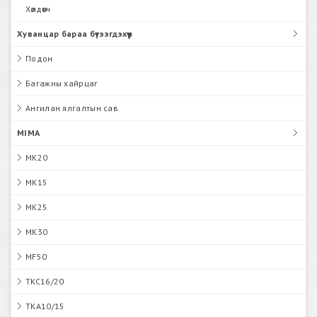
Хөлдөөгч
Хуванцар бараа бүтээгдэхүүн
Подон
Багажны хайрцаг
Ангилан ялгалтын сав
MIMA
MK20
MK15
MK25
MK30
MF50
TKC16/20
TKA10/15