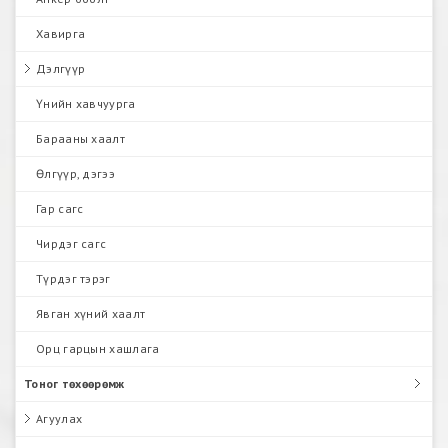
Хавирга
Дэлгүүр
Үнийн хавчуурга
Барааны хаалт
Өлгүүр, дэгээ
Гар сагс
Чирдэг сагс
Түрдэг тэрэг
Явган хүний хаалт
Орц гарцын хашлага
Тоног төхөөрөмж
Агуулах