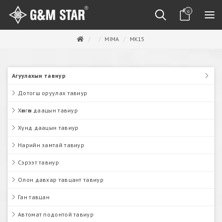
0
MIMA
MK15
Агуулахын тавиур
Дотогш оруулах тавиур
Хөнгөн даацын тавиур
Хүнд даацын тавиур
Нарийн замтай тавиур
Сэрээт тавиур
Олон давхар тавцант тавиур
Ган тавцан
Автомат подонтой тавиур