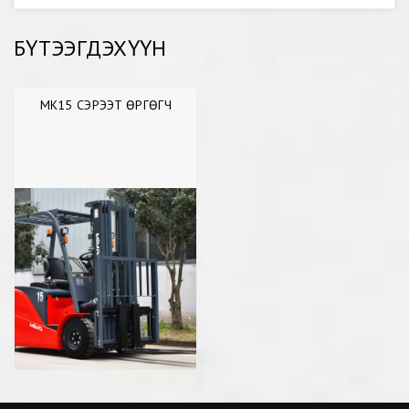
БҮТЭЭГДЭХҮҮН
MK15 СЭРЭЭТ ӨРГӨГЧ