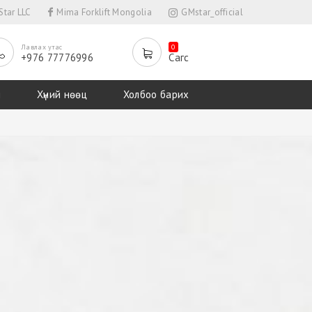
tar LLC
Mima Forklift Mongolia
GMstar_official
Лавлах утас
0
+976 77776996
Сагс
л
Хүний нөөц
Холбоо барих