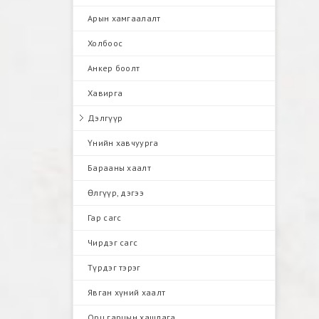
Арын хамгаалалт
Холбоос
Анкер боолт
Хавирга
Дэлгүүр
Үнийн хавчуурга
Барааны хаалт
Өлгүүр, дэгээ
Гар сагс
Чирдэг сагс
Түрдэг тэрэг
Явган хүний хаалт
Орц гарцын хашлага