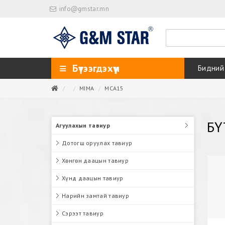
info@gmstar.mn
Бүтээгдэхүүн
Бидний
MIMA
MCA15
БҮ
Агуулахын тавиур
Дотогш оруулах тавиур
Хөнгөн даацын тавиур
Хүнд даацын тавиур
Нарийн замтай тавиур
Сэрээт тавиур