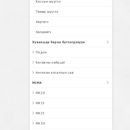
Кассын шүүгээ
Төмөр шүүгээ
Хөргөгч
Хөлдөөгч
Хуванцар бараа бүтээгдэхүүн
Подон
Багажны хайрцаг
Ангилан ялгалтын сав
MIMA
MK20
MK15
MK25
MK30