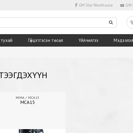
GM Star Warehouse
GM S
 тухай
Гүйцэтгэсэн төсөл
Үйлчилгээ
Мэдээлэ
ТЭЭГДЭХҮҮН
MIMA
MCA15
MCA15