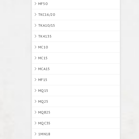
MF50
TKC16/20
TKA10/15
TK4135
MC10
MC15
MCA15
MF15
MQ15
MQ25
MQB25
MQC35
1MN18