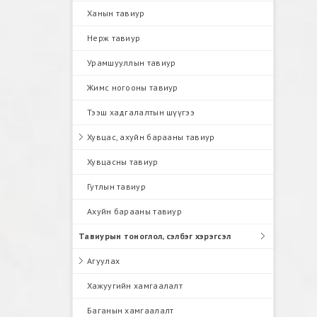
Ханын тавиур
Нерж тавиур
Урамшууллын тавиур
Жимс ногооны тавиур
Тээш хадгалалтын шүүгээ
Хувцас, ахуйн барааны тавиур
Хувцасны тавиур
Гутлын тавиур
Ахуйн барааны тавиур
Тавиурын тоноглол, сэлбэг хэрэгсэл
Агуулах
Хажуугийн хамгаалалт
Баганын хамгаалалт