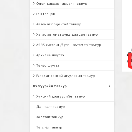
Олон давхар тавцант тавиур
Ган тавцан
Автомат подонтой тавиур
Хагас автомат хүнд даацын тавиур
ASRS системт /бүрэн автомат/ тавиур
Архивын шүүгээ
Төмөр шүүгээ
Гулсдаг замтай агуулахын тавиур
Дэлгүүрийн тавиур
Хүнсний дэлгүүрийн тавиур
Дан талт тавиур
Хос талт тавиур
Төгсгөл тавиур