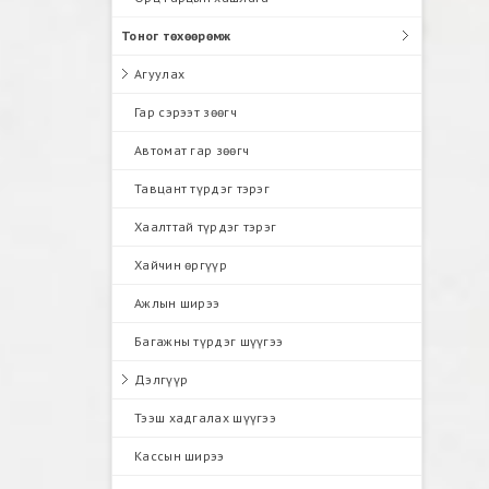
Тоног төхөөрөмж
Агуулах
Гар сэрээт зөөгч
Автомат гар зөөгч
Тавцант түрдэг тэрэг
Хаалттай түрдэг тэрэг
Хайчин өргүүр
Ажлын ширээ
Багажны түрдэг шүүгээ
Дэлгүүр
Тээш хадгалах шүүгээ
Кассын ширээ