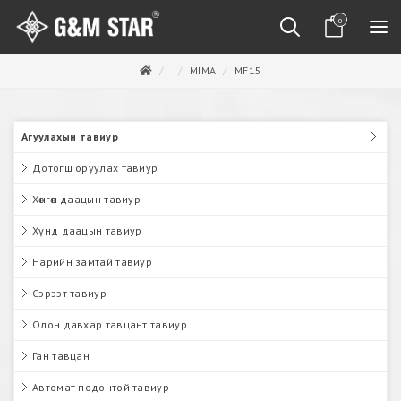
0
MIMA
MF15
Агуулахын тавиур
Дотогш оруулах тавиур
Хөнгөн даацын тавиур
Хүнд даацын тавиур
Нарийн замтай тавиур
Сэрээт тавиур
Олон давхар тавцант тавиур
Ган тавцан
Автомат подонтой тавиур