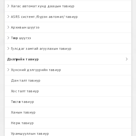
Хагас автомат хүнд даацын тавиур
ASRS системт /бүрэн автомат/ тавиур
Архивын шүүгээ
Төмөр шүүгээ
Гулсдаг замтай агуулахын тавиур
Дэлгүүрийн тавиур
Хүнсний дэлгүүрийн тавиур
Дан талт тавиур
Хос талт тавиур
Төгсгөл тавиур
Ханын тавиур
Нерж тавиур
Урамшууллын тавиур