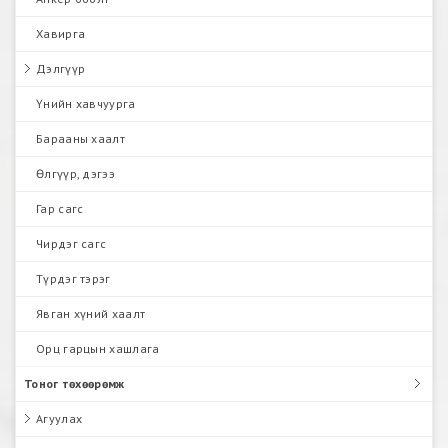
Хавирга
Дэлгүүр
Үнийн хавчуурга
Барааны хаалт
Өлгүүр, дэгээ
Гар сагс
Чирдэг сагс
Түрдэг тэрэг
Явган хүний хаалт
Орц гарцын хашлага
Тоног төхөөрөмж
Агуулах