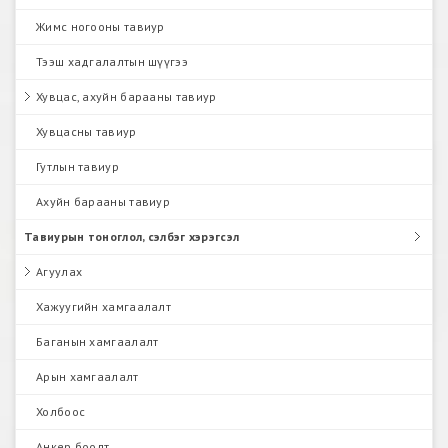
Жимс ногооны тавиур
Тээш хадгалалтын шүүгээ
Хувцас, ахуйн барааны тавиур
Хувцасны тавиур
Гутлын тавиур
Ахуйн барааны тавиур
Тавиурын тоноглол, сэлбэг хэрэгсэл
Агуулах
Хажуугийн хамгаалалт
Баганын хамгаалалт
Арын хамгаалалт
Холбоос
Анкер боолт