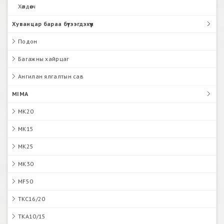
Хөлдөөгч
Хуванцар бараа бүтээгдэхүүн
Подон
Багажны хайрцаг
Ангилан ялгалтын сав
MIMA
MK20
MK15
MK25
MK30
MF50
TKC16/20
TKA10/15