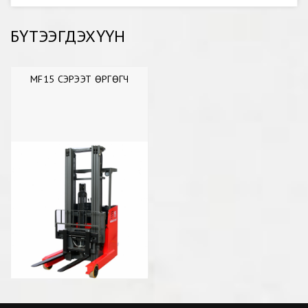
БҮТЭЭГДЭХҮҮН
MF15 СЭРЭЭТ ӨРГӨГЧ