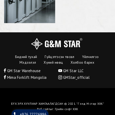
Бидний тухай
Гүйцэтгэсэн төсөл
Үйлчилгээ
Мэдээлэл
Хүний нөөц
Холбоо барих
GM Star Warehouse
GM Star LLC
Mima Forklift Mongolia
GMStar_official
БҮХ ЭРХ ХУУЛИАР ХАМГААЛАГДСАН © 2021. "Г энд М стар ХХК"
Вэб сайт
ыг:
Грийн софт ХХК
+976 77776996