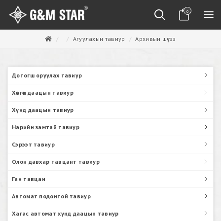
0
Агуулахын тавиур
Архивын шүүгээ
Дотогш оруулах тавиур
Хөнгөн даацын тавиур
Хүнд даацын тавиур
Нарийн замтай тавиур
Сэрээт тавиур
Олон давхар тавцант тавиур
Ган тавцан
Автомат подонтой тавиур
Хагас автомат хүнд даацын тавиур