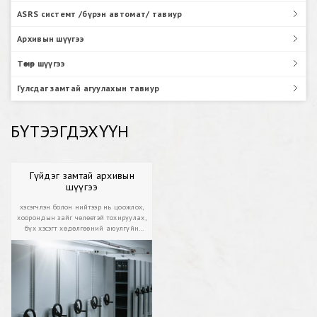
ASRS системт /бүрэн автомат/ тавиур
Архивын шүүгээ
Төмөр шүүгээ
Гулсдаг замтай агуулахын тавиур
БҮТЭЭГДЭХҮҮН
Гүйдэг замтай архивын
шүүгээ
хэсэгчлэн болон нийтээр нь цоожлох,
хоорондын зайг чөлөөтэй тохируулах,
бүх хэсэгт хөдөлгөөний аюулгүйн
хязгаарлагч болон буцаж ухрахгүй
байх түгжээтэй, тоосонцроос
хамгаалагдсан