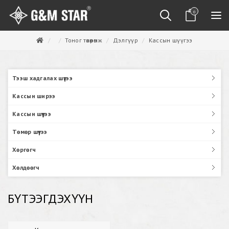
0
Тоног төхөөрөмж
Дэлгүүр
Кассын шүүгээ
Тээш хадгалах шүүгээ
Кассын ширээ
Кассын шүүгээ
Төмөр шүүгээ
Хөргөгч
Хөлдөөгч
БҮТЭЭГДЭХҮҮН