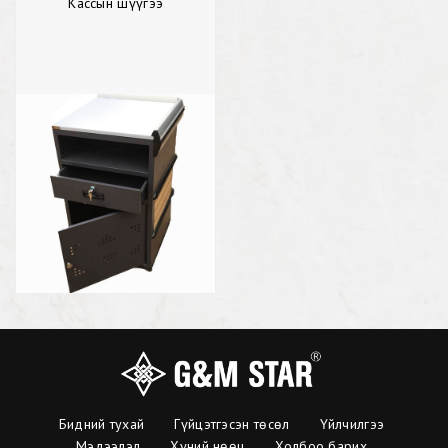
Кассын шүүгээ
Бидний тухай
Гүйцэтгэсэн төсөл
Үйлчилгээ
Мэдээлэл
Хүний нөөц
Холбоо барих