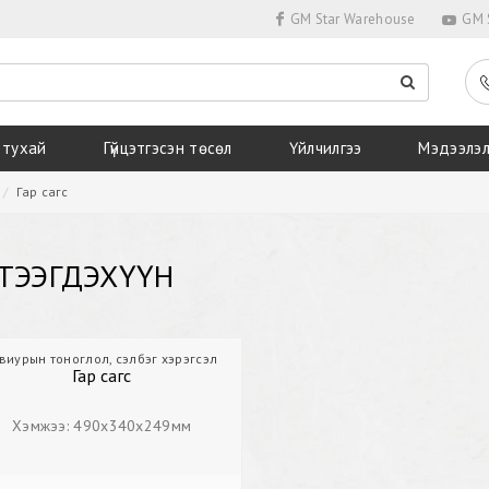
GM Star Warehouse
GM S
 тухай
Гүйцэтгэсэн төсөл
Үйлчилгээ
Мэдээлэ
Гар сагс
ТЭЭГДЭХҮҮН
виурын тоноглол, сэлбэг хэрэгсэл
Дэлгүүр
Гар сагс
Гар сагс
Хэмжээ: 490х340х249мм