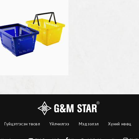
Гүйцэтгэсэн төсөл
Үйлчилгээ
Мэдээлэл
Хүний нөөц