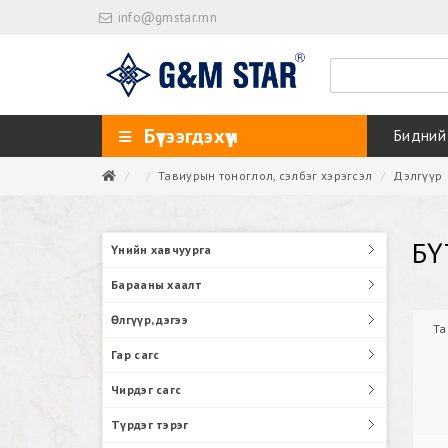
info@gmstar.mn
Бүтээгдэхүүн
Бидний
Тавиурын тоноглол, сэлбэг хэрэгсэл
Дэлгүүр
БҮ
Үнийн хавчуурга
Барааны хаалт
Өлгүүр, дэгээ
Та
Гар сагс
Чирдэг сагс
Түрдэг тэрэг