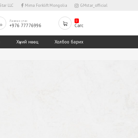
tar LLC
Mima Forklift Mongolia
GMstar_official
Лавлах утас
0
+976 77776996
Сагс
л
Хүний нөөц
Холбоо барих