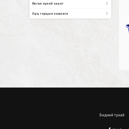
Явган хүний хаалт
Орц гарцын хашлага
Бидний тухай