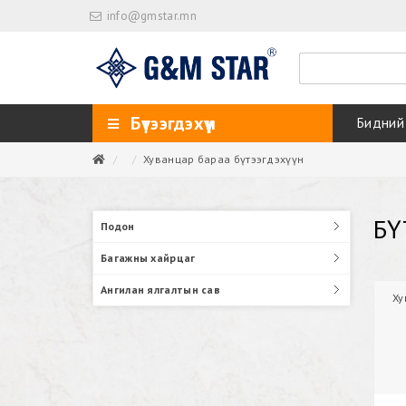
info@gmstar.mn
Бүтээгдэхүүн
Бидний
Хуванцар бараа бүтээгдэхүүн
БҮ
Подон
Багажны хайрцаг
Ангилан ялгалтын сав
Ху