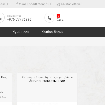
tar LLC
Mima Forklift Mongolia
GMstar_official
Лавлах утас
0
+976 77776996
Сагс
л
Хүний нөөц
Холбоо барих
Подон
Хуванцар бараа бүтээгдэхүүн
Ангилан ялгалтын сав
Ангилан ялгалтын сав
цар
аар