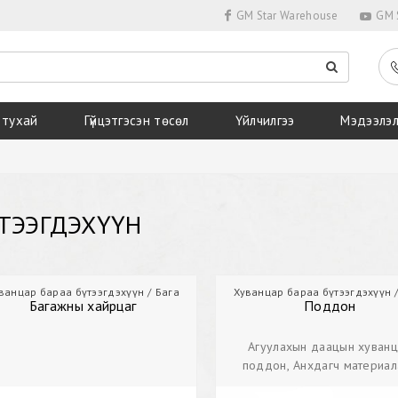
GM Star Warehouse
GM S
 тухай
Гүйцэтгэсэн төсөл
Үйлчилгээ
Мэдээлэ
ТЭЭГДЭХҮҮН
ванцар бараа бүтээгдэхүүн
Багажны хайрцаг
Хуванцар бараа бүтээгдэхүүн
Багажны хайрцаг
Поддон
Агуулахын даацын хуван
поддон, Анхдагч материал
хийгдсэн