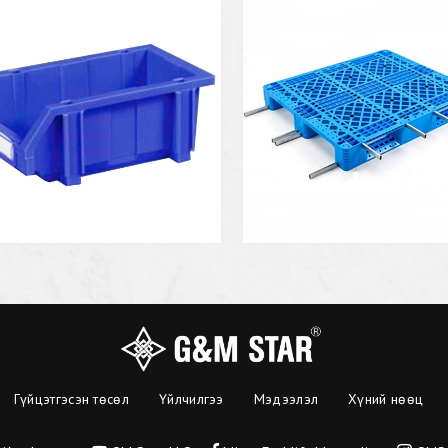
Гүйцэтгэсэн төсөл
Үйлчилгээ
Мэдээлэл
Хүний нөөц