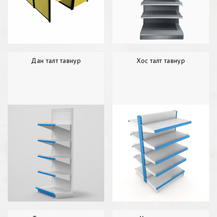
Дан талт тавиур
Хос талт тавиур