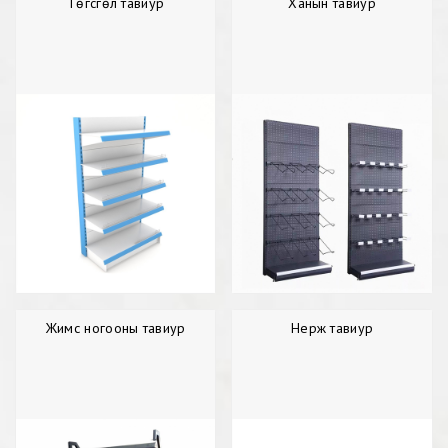
Төгсгөл тавиур
Ханын тавиур
Жимс ногооны тавиур
Нерж тавиур