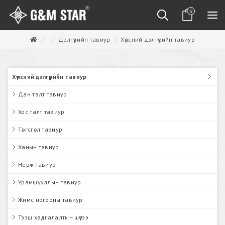
0
Дэлгүүрийн тавиур
Хүнсний дэлгүүрийн тавиур
Хүнсний дэлгүүрийн тавиур
Дан талт тавиур
Хос талт тавиур
Төгсгөл тавиур
Ханын тавиур
Нерж тавиур
Урамшууллын тавиур
Жимс ногооны тавиур
Тээш хадгалалтын шүүгээ