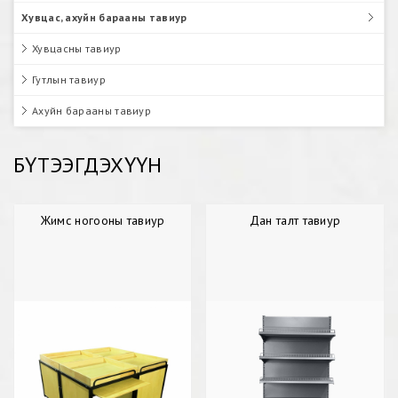
Хувцас, ахуйн барааны тавиур
Хувцасны тавиур
Гутлын тавиур
Ахуйн барааны тавиур
БҮТЭЭГДЭХҮҮН
Жимс ногооны тавиур
Дан талт тавиур