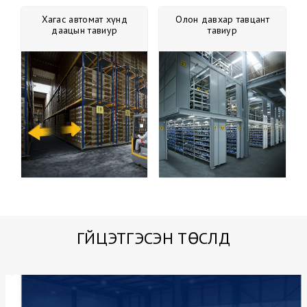
Хагас автомат хүнд
Олон давхар тавцант
даацын тавиур
тавиур
ГҮЙЦЭТГЭСЭН ТӨСЛҮҮД