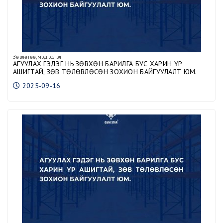
Зөвлөгөө,мэдээлэл
АГУУЛАХ ГЭДЭГ НЬ ЗӨВХӨН БАРИЛГА БУС ХАРИН ҮР
АШИГТАЙ, ЗӨВ ТӨЛӨВЛӨСӨН ЗОХИОН БАЙГУУЛАЛТ ЮМ.
2025-09-16