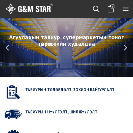
0
Агуулахын тавиур, супермаркетын тоног
төхөөрөмжийн худалдаа
/
ТАВИУРЫН ТӨЛӨВЛӨЛТ, ЗОХИОН БАЙГУУЛАЛТ
ТАВИУРЫН НҮҮЛГЭЛТ, ШИЛЖҮҮЛЭЛТ