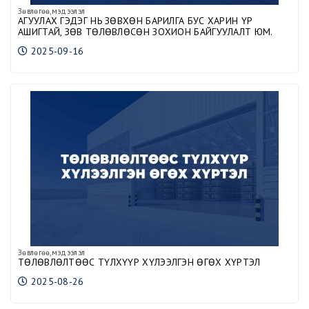
Зөвлөгөө,мэдээлэл
АГУУЛАХ ГЭДЭГ НЬ ЗӨВХӨН БАРИЛГА БУС ХАРИН ҮР
АШИГТАЙ, ЗӨВ ТӨЛӨВЛӨСӨН ЗОХИОН БАЙГУУЛАЛТ ЮМ.
2025-09-16
Зөвлөгөө,мэдээлэл
ТӨЛӨВЛӨЛТӨӨС ТҮЛХҮҮР ХҮЛЭЭЛГЭН ӨГӨХ ХҮРТЭЛ
2025-08-26