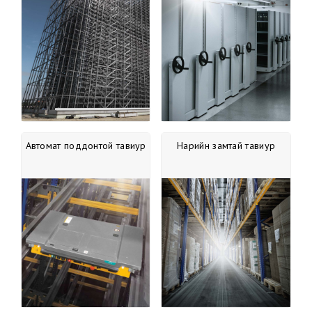
Автомат поддонтой тавиур
Нарийн замтай тавиур