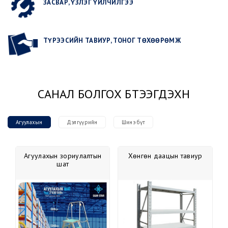
ЗАСВАР, ҮЗЛЭГ ҮЙЛЧИЛГЭЭ
ТҮРЭЭСИЙН ТАВИУР, ТОНОГ ТӨХӨӨРӨМЖ
САНАЛ БОЛГОХ БҮТЭЭГДЭХҮҮН
Агуулахын
Дэлгүүрийн
Шинэ бүт
Агуулахын зориулалтын
Хөнгөн даацын тавиур
шат