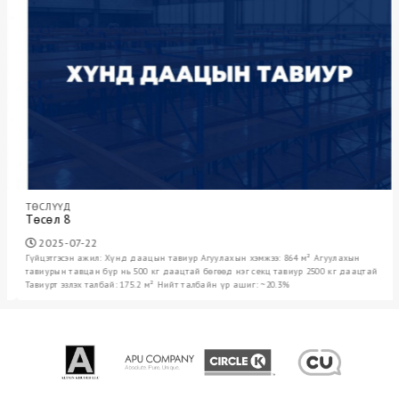
ТӨСЛҮҮД
Төсөл 8
2025-07-22
Гүйцэтгэсэн ажил: Хүнд даацын тавиур Агуулахын хэмжээ: 864 м² Агуулахын
тавиурын тавцан бүр нь 500 кг даацтай бөгөөд нэг секц тавиур 2500 кг даацтай
Тавиурт эзлэх талбай: 175.2 м² Нийт талбайн үр ашиг: ~20.3%