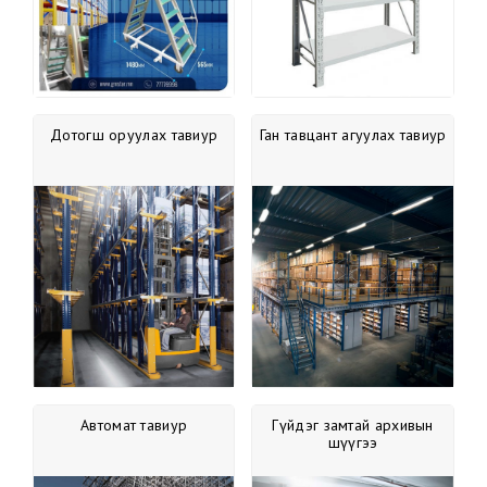
Дотогш оруулах тавиур
Ган тавцант агуулах тавиур
Автомат тавиур
Гүйдэг замтай архивын
шүүгээ