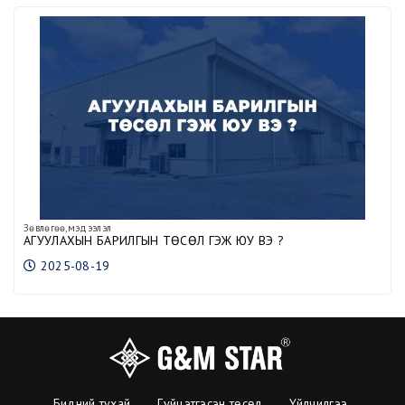
Зөвлөгөө,мэдээлэл
АГУУЛАХЫН БАРИЛГЫН ТӨСӨЛ ГЭЖ ЮУ ВЭ ?
2025-08-19
Бидний тухай
Гүйцэтгэсэн төсөл
Үйлчилгээ