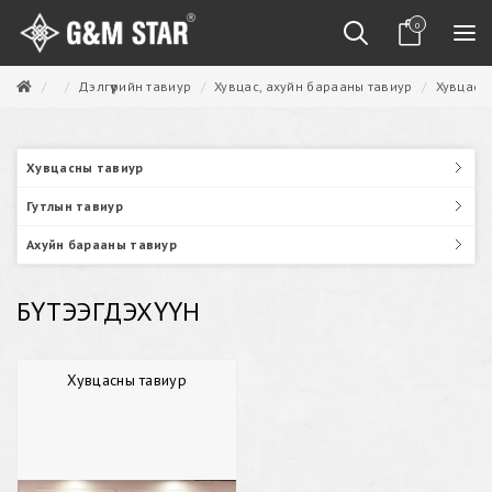
0
Дэлгүүрийн тавиур
Хувцас, ахуйн барааны тавиур
Хувцасн
Хувцасны тавиур
Гутлын тавиур
Ахуйн барааны тавиур
БҮТЭЭГДЭХҮҮН
Хувцасны тавиур