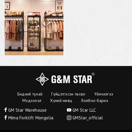
Бидний тухай
Гүйцэтгэсэн төсөл
Үйлчилгээ
Мэдээлэл
Хүний нөөц
Холбоо барих
GM Star Warehouse
GM Star LLC
Mima Forklift Mongolia
GMStar_official