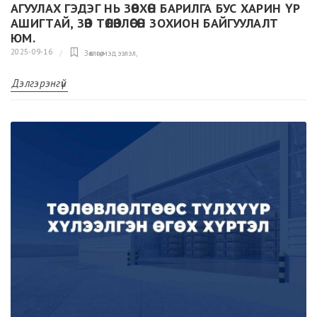
АГУУЛАХ ГЭДЭГ НЬ ЗӨВХӨН БАРИЛГА БУС ХАРИН ҮР
АШИГТАЙ, ЗӨВ ТӨЛӨВЛӨСӨН ЗОХИОН БАЙГУУЛАЛТ
ЮМ.
2025-09-16
Зөвлөгөө,мэдээлэл
,
Дэлгэрэнгүй