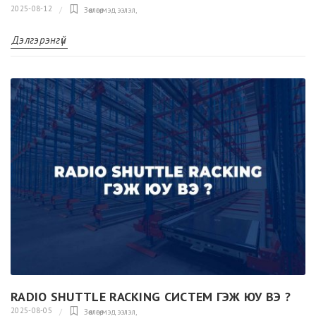
2025-08-12
Зөвлөгөө,мэдээлэл
,
Дэлгэрэнгүй
RADIO SHUTTLE RACKING СИСТЕМ ГЭЖ ЮУ ВЭ ?
2025-08-05
Зөвлөгөө,мэдээлэл
,