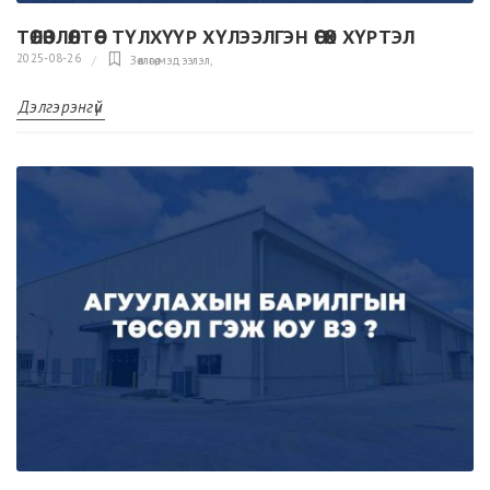
ТӨЛӨВЛӨЛТӨӨС ТҮЛХҮҮР ХҮЛЭЭЛГЭН ӨГӨХ ХҮРТЭЛ
2025-08-26
Зөвлөгөө,мэдээлэл
,
Дэлгэрэнгүй