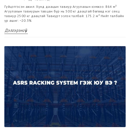
Гүйцэтгэсэн ажил: Хүнд даацын тавиур Агуулахын хэмжээ: 864 м²
Агуулахын тавиурын тавцан бүр нь 500 кг даацтай бөгөөд нэг секц
тавиур 2500 кг даацтай Тавиурт эзлэх талбай: 175.2 м² Нийт талбайн
үр ашиг: ~20.3%
Дэлгэрэнгүй