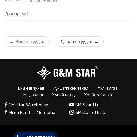
Зөвлөгөө,мэдээлэл
,
Дэлгэрэнгүй
←
Өмнөх хуудас
Дараах хуудас
→
Бидний тухай
Гүйцэтгэсэн төсөл
Үйлчилгээ
Мэдээлэл
Хүний нөөц
Холбоо барих
GM Star Warehouse
GM Star LLC
Mima Forklift Mongolia
GMStar_official