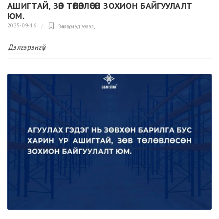
АШИГТАЙ, ЗӨВ ТӨЛӨВЛӨСӨН ЗОХИОН БАЙГУУЛАЛТ
ЮМ.
2025-09-16
Зөвлөгөө,мэдээлэл
,
Дэлгэрэнгүй