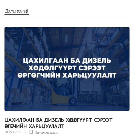
Дэлгэрэнгүй
ЦАХИЛГААН БА ДИЗЕЛЬ ХӨДӨЛГҮҮРТ СЭРЭЭТ
ӨРГӨГЧИЙН ХАРЬЦУУЛАЛТ
2025-07-31
Зөвлөгөө,мэдээлэл
,