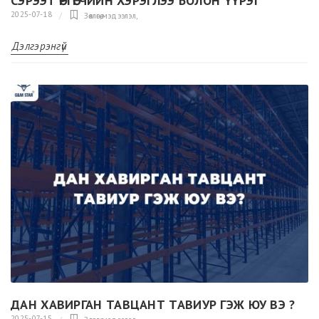
СЭРЭЭТ ӨРГӨГЧИЙН ХЭРЭГЛЭЭ БОЛОН ҮҮРЭГ
2025-07-18
Зөвлөгөө,мэдээлэл
,
Дэлгэрэнгүй
ДАН ХАВИРГАН ТАВЦАНТ ТАВИУР ГЭЖ ЮУ ВЭ ?
2025-07-15