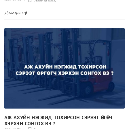
Зөвлөгөө,мэдээлэл
,
Дэлгэрэнгүй
АЖ АХУЙН НЭГЖИД ТОХИРСОН СЭРЭЭТ ӨРГӨГЧ
ХЭРХЭН СОНГОХ ВЭ ?
2025-07-09