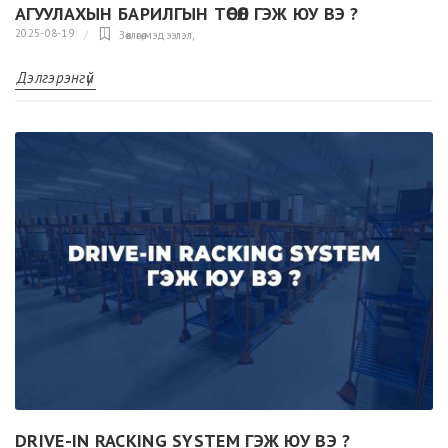
АГУУЛАХЫН БАРИЛГЫН ТӨСӨЛ ГЭЖ ЮУ ВЭ ?
2025-08-19
Зөвлөгөө,мэдээлэл
,
Дэлгэрэнгүй
DRIVE-IN RACKING SYSTEM ГЭЖ ЮУ ВЭ ?