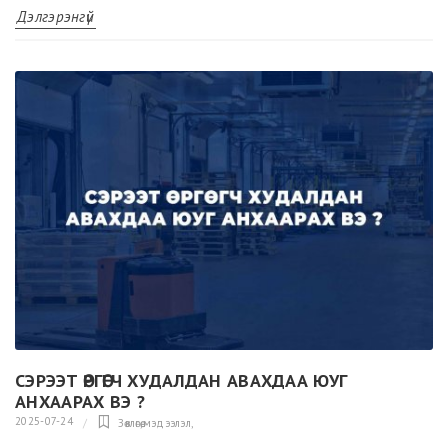
Дэлгэрэнгүй
СЭРЭЭТ ӨРГӨГЧ ХУДАЛДАН АВАХДАА ЮУГ
АНХААРАХ ВЭ ?
2025-07-24
Зөвлөгөө,мэдээлэл
,