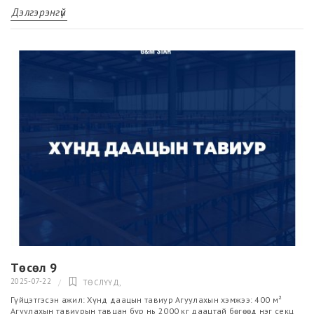
Дэлгэрэнгүй
Төсөл 9
2025-07-22
ТӨСЛҮҮД
,
Гүйцэтгэсэн ажил: Хүнд даацын тавиур Агуулахын хэмжээ: 400 м²
Агуулахын тавиурын тавцан бүр нь 2000 кг даацтай бөгөөд нэг секц