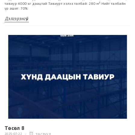
тавиур 4000 кг даацтай Тавиурт эзлэх талбай: 280 м² Нийт талбайн
үр ашиг: 70%
Дэлгэрэнгүй
Төсөл 8
2025-07-22
ТӨСЛҮҮД
,