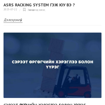
ASRS RACKING SYSTEM ГЭЖ ЮУ ВЭ ?
2025-07-22
Зөвлөгөө,мэдээлэл
,
Дэлгэрэнгүй