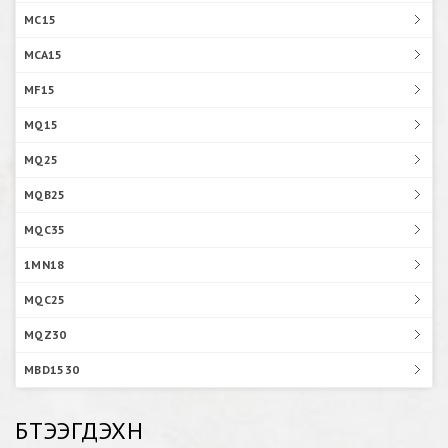
MC15
MCA15
MF15
MQ15
MQ25
MQB25
MQC35
1MN18
MQC25
MQZ30
MBD1530
БҮТЭЭГДЭХҮҮН