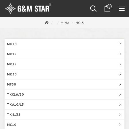
0
MIMA
MC15
MK20
MK15
MK25
MK30
MF50
TKC16/20
TKA10/15
TK4135
MC10