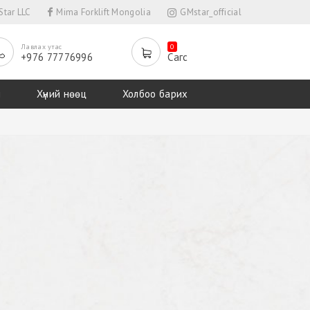
tar LLC
Mima Forklift Mongolia
GMstar_official
Лавлах утас
0
+976 77776996
Сагс
л
Хүний нөөц
Холбоо барих