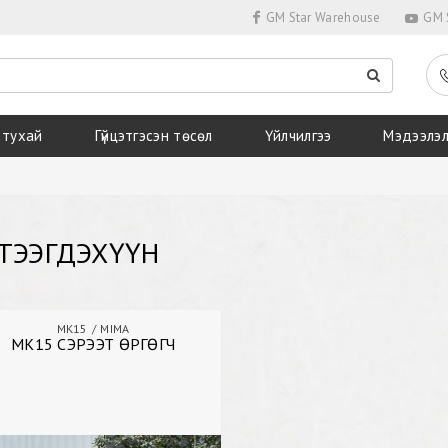
GM Star Warehouse
GM S
 тухай
Гүйцэтгэсэн төсөл
Үйлчилгээ
Мэдээлэ
ТЭЭГДЭХҮҮН
MK15
MIMA
MK15 СЭРЭЭТ ӨРГӨГЧ