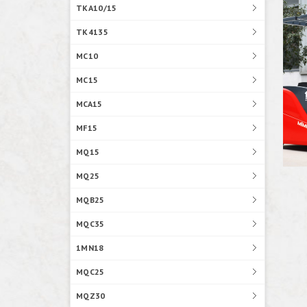
TKA10/15
TK4135
MC10
MC15
MCA15
MF15
MQ15
MQ25
MQB25
MQC35
1MN18
MQC25
MQZ30