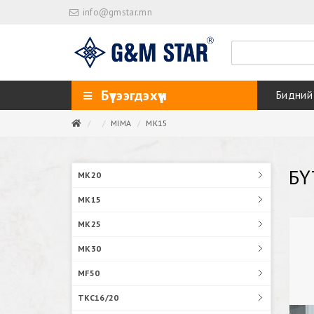
info@gmstar.mn
Бүтээгдэхүүн
Бидний
MIMA
MK15
БҮ
MK20
MK15
MK25
MK30
MF50
TKC16/20