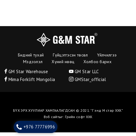
Бидний тухай
Гүйцэтгэсэн төсөл
Үйлчилгээ
Мэдээлэл
Хүний нөөц
Холбоо барих
GM Star Warehouse
GM Star LLC
Mima Forklift Mongolia
GMStar_official
БҮХ ЭРХ ХУУЛИАР ХАМГААЛАГДСАН © 2021. "Г энд М стар ХХК"
Вэб сайт
ыг:
Грийн софт ХХК
+976 77776996
Дуудлагын төв