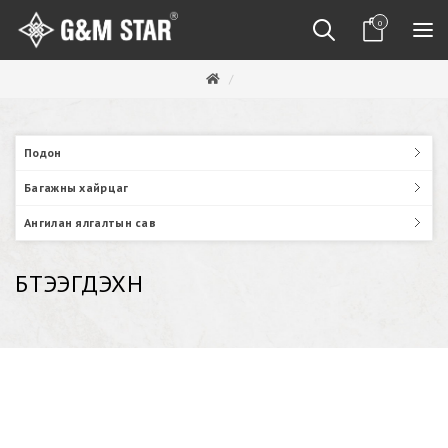
0
Подон
Багажны хайрцаг
Ангилан ялгалтын сав
БҮТЭЭГДЭХҮҮН