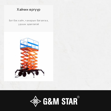
Хайчин өргүүр
Бат бэх хайч, чанарын баталгаа,
удаан эдэлгээтэй