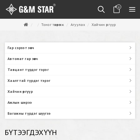
0
Тоног төхөөрөмж
Агуулах
Хайчин өргүүр
Гар сэрээт зөөгч
Автомат гар зөөгч
Тавцант түрдэг тэрэг
Хаалттай түрдэг тэрэг
Хайчин өргүүр
Ажлын ширээ
Багажны түрдэг шүүгээ
БҮТЭЭГДЭХҮҮН