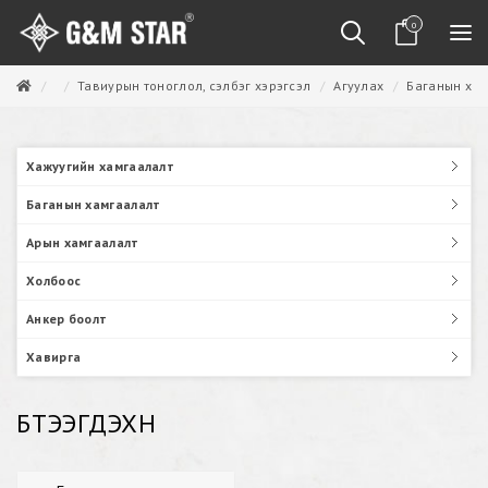
0
Тавиурын тоноглол, сэлбэг хэрэгсэл
Агуулах
Баганын ха
Хажуугийн хамгаалалт
Баганын хамгаалалт
Арын хамгаалалт
Холбоос
Анкер боолт
Хавирга
БҮТЭЭГДЭХҮҮН