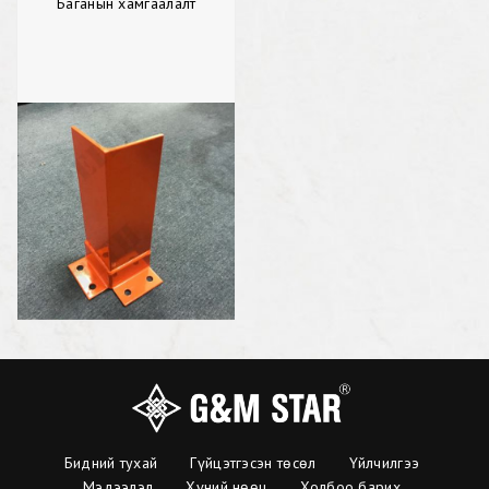
Баганын хамгаалалт
Бидний тухай
Гүйцэтгэсэн төсөл
Үйлчилгээ
Мэдээлэл
Хүний нөөц
Холбоо барих