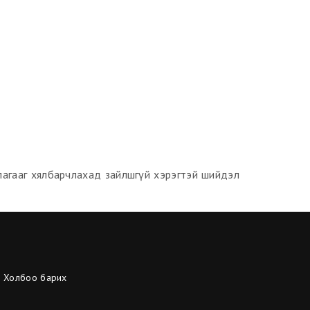
ллагааг хялбарчлахад зайлшгүй хэрэгтэй шийдэл
Холбоо барих