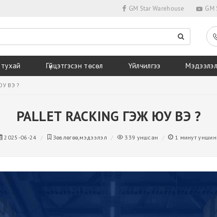
GM Star Warehouse
GM S
 тухай
Гүйцэтгэсэн төсөл
Үйлчилгээ
Мэдээлэ
ЮУ ВЭ ?
PALLET RACKING ГЭЖ ЮУ ВЭ ?
2025-06-24
Зөвлөгөө,мэдээлэл
339
уншсан
1
минут уншин