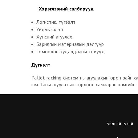
Хэрэглээний салбарууд
Логистик, түгээлт
Үйлдвэрлэл
Хүнсний агуулах
Барилгын материалын дэлгүүр
Томоохон худалдааны төвүүд
Дүгнэлт
Pallet racking систем нь агуулахын орон зайг
юм. Таны агуулахын төрлөөс хамааран хамгийн 
Бидний тухай