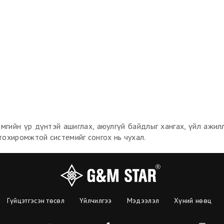
 хамгийн үр дүнтэй ашиглах, аюулгүй байдлыг хангах, үйл ажи
тохиромжтой системийг сонгох нь чухал.
Гүйцэтгэсэн төсөл
Үйлчилгээ
Мэдээлэл
Хүний нөөц