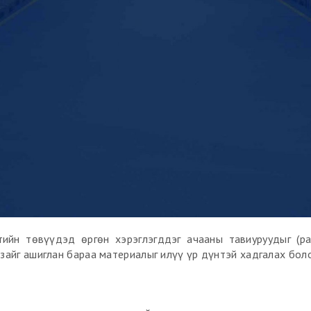
элтийн төвүүдэд өргөн хэрэглэгддэг ачааны тавиуруудыг (p
 зайг ашиглан бараа материалыг илүү үр дүнтэй хадгалах бол