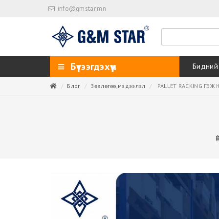
info@gmstar.mn
Бүтээгдэхүүн
Бидний
Блог
Зөвлөгөө,мэдээлэл
PALLET RACKING ГЭЖ 