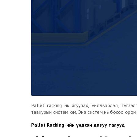
Pallet racking нь агуулах, үйлдвэрлэл, түгэ
тавиурын систем юм. Энэ систем нь босоо орон
Pallet Racking-ийн үндсэн давуу талууд