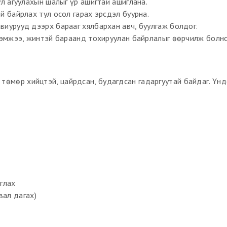
ул агуулахын шалыг үр ашигтай ашиглана.
й байрлах тул осол гарах эрсдэл буурна.
иурууд дээрх барааг хялбархан авч, буулгаж болдог.
эмжээ, жинтэй бараанд тохируулан байрлалыг өөрчилж болно
ан төмөр хийцтэй, цайрдсан, будагдсан гадаргуутай байдаг. Үн
глах
вал дагах)