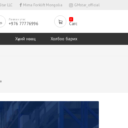
tar LLC
Mima Forklift Mongolia
GMstar_official
Лавлах утас
0
+976 77776996
Сагс
л
Хүний нөөц
Холбоо барих
а