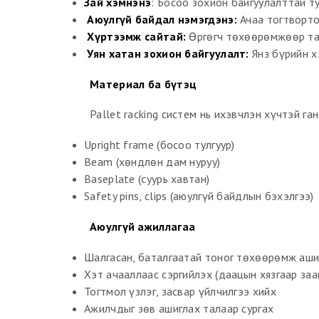
Зай хэмнэнэ
: Босоо зохион байгуулалттай т
Аюулгүй байдал нэмэгдэнэ:
Ачаа тогтворто
Хүртээмж сайтай:
Өргөгч төхөөрөмжөөр тав
Уян хатан зохион байгуулалт:
Янз бүрийн х
Материал ба бүтэц
Pallet racking систем нь ихэвчлэн хүчтэй г
Upright frame (босоо тулгуур)
Beam (хөндлөн дам нуруу)
Baseplate (суурь хавтан)
Safety pins, clips (аюулгүй байдлын бэхэлгээ)
Аюулгүй ажиллагаа
Шалгасан, баталгаатай тоног төхөөрөмж аши
Хэт ачааллаас сэргийлэх (даацын хязгаар заа
Тогтмол үзлэг, засвар үйлчилгээ хийх
Ажилчдыг зөв ашиглах талаар сургах