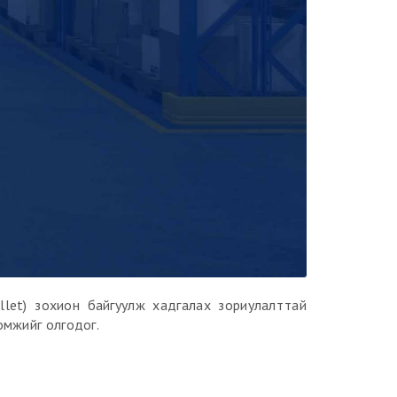
allet) зохион байгуулж хадгалах зориулалттай
омжийг олгодог.