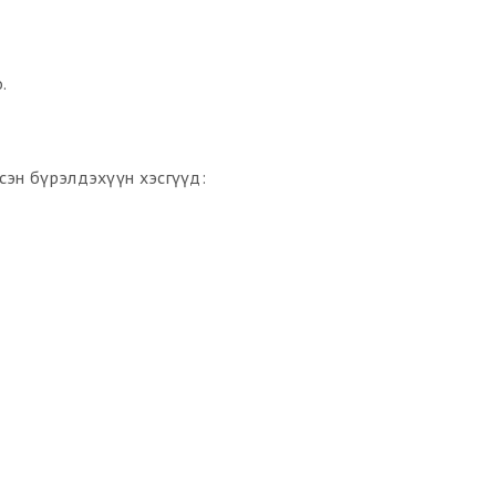
.
дсэн бүрэлдэхүүн хэсгүүд: