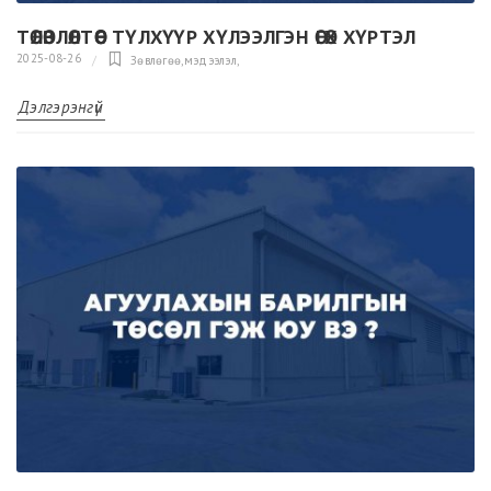
ТӨЛӨВЛӨЛТӨӨС ТҮЛХҮҮР ХҮЛЭЭЛГЭН ӨГӨХ ХҮРТЭЛ
2025-08-26
Зөвлөгөө,мэдээлэл
,
Дэлгэрэнгүй