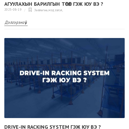
АГУУЛАХЫН БАРИЛГЫН ТӨСӨЛ ГЭЖ ЮУ ВЭ ?
2025-08-19
Зөвлөгөө,мэдээлэл
,
Дэлгэрэнгүй
DRIVE-IN RACKING SYSTEM ГЭЖ ЮУ ВЭ ?