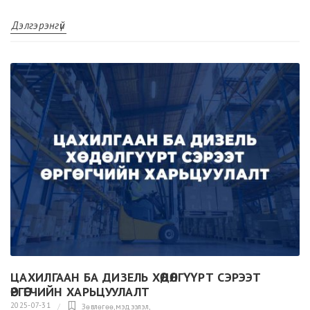
Дэлгэрэнгүй
ЦАХИЛГААН БА ДИЗЕЛЬ ХӨДӨЛГҮҮРТ СЭРЭЭТ
ӨРГӨГЧИЙН ХАРЬЦУУЛАЛТ
2025-07-31
Зөвлөгөө,мэдээлэл
,