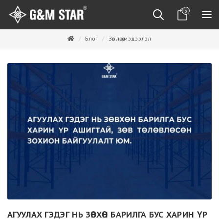
0
Блог
Зөвлөгөө,мэдээлэл
АГУУЛАХ ГЭДЭГ НЬ ЗӨВХӨН БАРИЛГА БУС ХАРИН ҮР