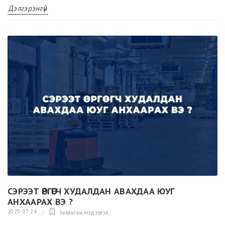
Дэлгэрэнгүй
СЭРЭЭТ ӨРГӨГЧ ХУДАЛДАН АВАХДАА ЮУГ
АНХААРАХ ВЭ ?
2025-07-24
Зөвлөгөө,мэдээлэл
,