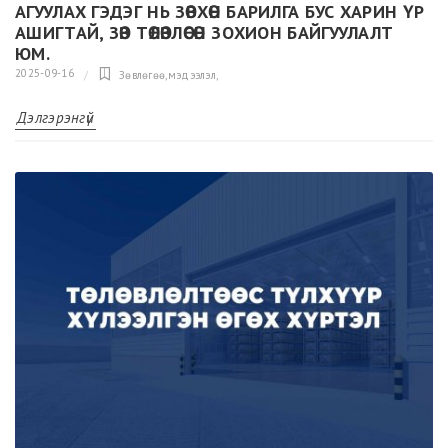
АГУУЛАХ ГЭДЭГ НЬ ЗӨВХӨН БАРИЛГА БУС ХАРИН ҮР
АШИГТАЙ, ЗӨВ ТӨЛӨВЛӨСӨН ЗОХИОН БАЙГУУЛАЛТ
ЮМ.
2025-09-16
Зөвлөгөө,мэдээлэл
,
Дэлгэрэнгүй