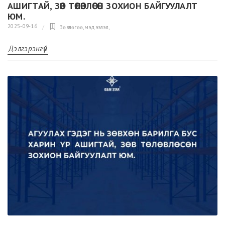
АШИГТАЙ, ЗӨВ ТӨЛӨВЛӨСӨН ЗОХИОН БАЙГУУЛАЛТ
ЮМ.
2025-09-16
Зөвлөгөө,мэдээлэл
,
Дэлгэрэнгүй