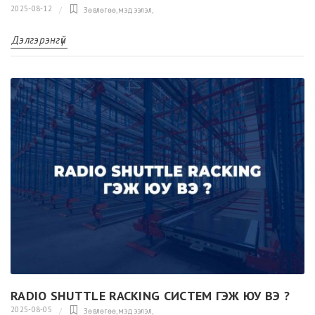
2025-08-12
Зөвлөгөө,мэдээлэл
,
Дэлгэрэнгүй
RADIO SHUTTLE RACKING СИСТЕМ ГЭЖ ЮУ ВЭ ?
2025-08-05
Зөвлөгөө,мэдээлэл
,