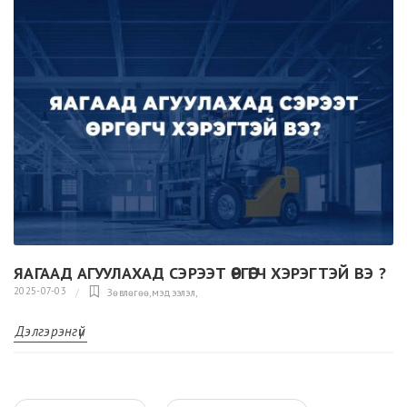
ЯАГААД АГУУЛАХАД СЭРЭЭТ ӨРГӨГЧ ХЭРЭГТЭЙ ВЭ ?
2025-07-03
Зөвлөгөө,мэдээлэл
,
Дэлгэрэнгүй