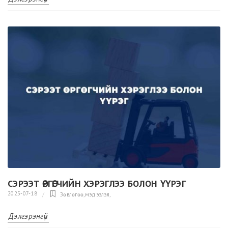
СЭРЭЭТ ӨРГӨГЧИЙН ХЭРЭГЛЭЭ БОЛОН ҮҮРЭГ
2025-07-18
Зөвлөгөө,мэдээлэл
,
Дэлгэрэнгүй