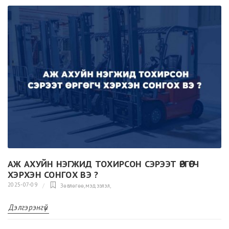
АЖ АХУЙН НЭГЖИД ТОХИРСОН СЭРЭЭТ ӨРГӨГЧ
ХЭРХЭН СОНГОХ ВЭ ?
2025-07-09
Зөвлөгөө,мэдээлэл
,
Дэлгэрэнгүй