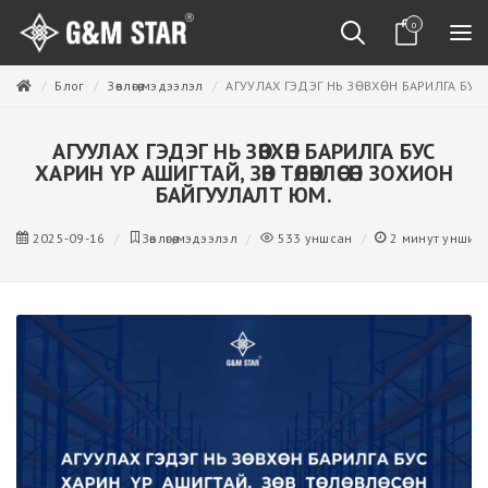
0
Блог
Зөвлөгөө,мэдээлэл
АГУУЛАХ ГЭДЭГ НЬ ЗӨВХӨН БАРИЛГА БУ
АГУУЛАХ ГЭДЭГ НЬ ЗӨВХӨН БАРИЛГА БУС
ХАРИН ҮР АШИГТАЙ, ЗӨВ ТӨЛӨВЛӨСӨН ЗОХИОН
БАЙГУУЛАЛТ ЮМ.
2025-09-16
Зөвлөгөө,мэдээлэл
533
уншсан
2
минут уншин