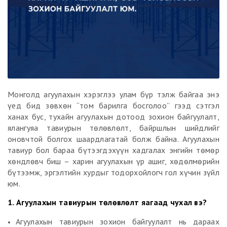
Монголд агуулахын хэрэглээ улам бүр тэлж байгаа энэ
үед бид зөвхөн “том барилга босголоо” гээд сэтгэл
ханах бус, тухайн агуулахын дотоод зохион байгуулалт,
ялангуяа тавиурын төлөвлөлт, байршлын шийдлийг
оновчтой болгох шаардлагатай болж байна. Агуулахын
тавиур бол бараа бүтээгдэхүүн хадгалах энгийн төмөр
хөндлөвч биш – харин агуулахын үр ашиг, хөдөлмөрийн
бүтээмж, эргэлтийн хурдыг тодорхойлогч гол хүчин зүйл
юм.
1. Агуулахын тавиурын төлөвлөлт яагаад чухал вэ?
Агуулахын тавиурын зохион байгуулалт нь дараах