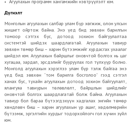
Агуулахын программ хангамжийн нэвтрүүлэлт юм.
Дүгнэлт
Монголын агуулахын салбар улам бүр хөгжиж, олон улсын
жишигт ойртож байна. Энэ үед бид зөвхөн барилгын
томоор сэтгэх бус, дотоод зохион байгуулалтаа
системтэй шийдэх шаардлагатай. Агуулахын тавиур
зөвхөн төмөр биш – харин бүтээмжийг хурдасгах ухаалаг
шийдэл юм. Агуулахын байршлыг оновчтой болгох нь цаг
хугацаа, зардал, эрсдэлийг бууруулах гол түлхүүр болно.
Монголд агуулахын хэрэглээ улам бүр тэлж байгаа энэ
үед бид зөвхөн “том барилга босголоо” гээд сэтгэл
ханах бус, тухайн агуулахын дотоод зохион байгуулалт,
ялангуяа тавиурын төлөвлөлт, байршлын шийдлийг
оновчтой болгох шаардлагатай болж байна. Агуулахын
тавиур бол бараа бүтээгдэхүүн хадгалах энгийн төмөр
хөндлөвч биш – харин агуулахын үр ашиг, хөдөлмөрийн
бүтээмж, эргэлтийн хурдыг тодорхойлогч гол хүчин зүйл
юм.