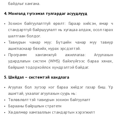
байдлыг хангана.
4. Монголд түгээмэл тулгардаг асуудлууд
Зохион байгуулалтгүй өрөлт: Гараар хийсэн, ямар ч
стандартгүй байршуулалт нь хугацаа алдаж, осол гарах
шалтгаан болдог.
Тавиурын чанар муу: Бүтцийн чанар муу тавиур
ашигласнаар бөхийх, нурах эрсдэлтэй.
Программ хангамжгүй ажиллагаа: Агуулахын
удирдлагын систем (WMS) байхгүйгээс бараа хянах,
байршил тодорхойлох хүндрэлтэй байдаг.
5. Шийдэл – системтэй хандлага
Агуулах бол зүгээр нэг бараа хийдэг газар биш. Үр
ашигтай, ухаалаг агуулахын суурь нь:
Төлөвлөлттэй тавиурын зохион байгуулалт
Барааны байршлын стратеги
Хөдөлмөр хамгааллын стандартын хэрэгжилт