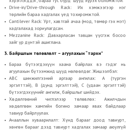
хэрэглэгддэг, бараа тус бүрд шууд хүрэх боломжтой.
Drive-in/Drive-through Rack: Их хэмжээгээр нэг
төрлийн бараа хадгалах үед тохиромжтой.
Cantilever Rack: Урт, хавтгай ачаа (мод, төмөр гэх мэт)
хадгалахад зориулагдсан.
Mezzanine Rack: Давхарласан тавцан үүсгэж босоо
зайг үр дүнтэй ашиглана.
3. Байршлын төлөвлөлт – агуулахын “тархи”
Бараа бүтээгдэхүүн хаана байрлах вэ гэдэг нь
агуулахын бүтээмжид шууд нөлөөлдөг. Жишээлбэл:
ABC шинжилгээний аргаар ангилах: А (түргэн
эргэлттэй), B (дунд эргэлттэй), C (удаан эргэлттэй)
бүтээгдэхүүнийг ангилж, байршлыг шийдэх.
Хөдөлгөөний чиглэлээр төлөвлөх: Ажилчдын
хөдөлгөөн хамгийн богино замаар явах байдлаар
тавиур байрлуулах.
Ачааллын хуваарилалт: Хүнд барааг доод тавиурт,
хөнгөн барааг дээд тавиурт хадгалах замаар аюулгүй