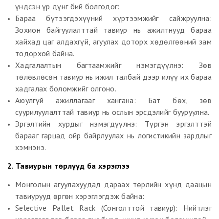
үндсэн үр дүнг бий болгодог:
Бараа бүтээгдэхүүний хүртээмжийг сайжруулна:
Зохион байгуулалттай тавиур нь ажилтнууд бараа
хайхад цаг алдахгүй, агуулах доторх хөдөлгөөний зам
тодорхой байна.
Хадгалалтын багтаамжийг нэмэгдүүлнэ: Зөв
төлөвлөсөн тавиур нь ижил талбай дээр илүү их бараа
хадгалах боломжийг олгоно.
Аюулгүй ажиллагааг хангана: Бат бөх, зөв
суурилуулалттай тавиур нь ослын эрсдэлийг бууруулна.
Эргэлтийн хурдыг нэмэгдүүлнэ: Түргэн эргэлттэй
барааг гарцад ойр байрлуулах нь логистикийн зардлыг
хэмнэнэ.
2. Тавиурын төрлүүд ба хэрэглээ
Монголын агуулахуудад дараах төрлийн хүнд даацын
тавиурууд өргөн хэрэглэгдэж байна:
Selective Pallet Rack (Сонголттой тавиур): Нийтлэг