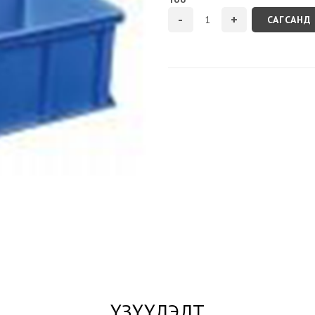
САГСАНД
ҮЗҮҮЛЭЛТ