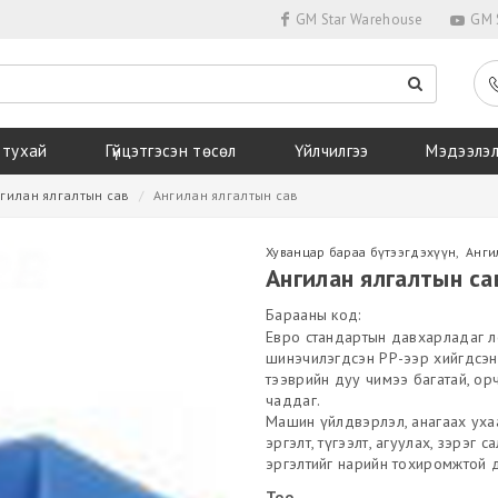
GM Star Warehouse
GM S
 тухай
Гүйцэтгэсэн төсөл
Үйлчилгээ
Мэдээлэ
гилан ялгалтын сав
Ангилан ялгалтын сав
Хуванцар бараа бүтээгдэхүүн
,
Анги
Ангилан ялгалтын са
Барааны код:
Евро стандартын давхарладаг л
шинэчилэгдсэн PP-ээр хийгдсэн 
тээврийн дуу чимээ багатай, ор
чаддаг.
Машин үйлдвэрлэл, анагаах ухаа
эргэлт, түгээлт, агуулах, зэрэг
эргэлтийг нарийн тохиромжтой 
Тоо