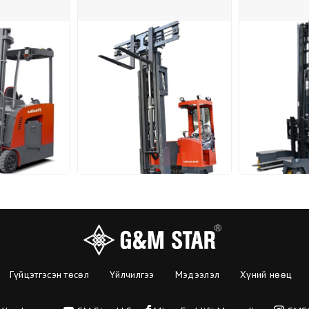
Гүйцэтгэсэн төсөл
Үйлчилгээ
Мэдээлэл
Хүний нөөц