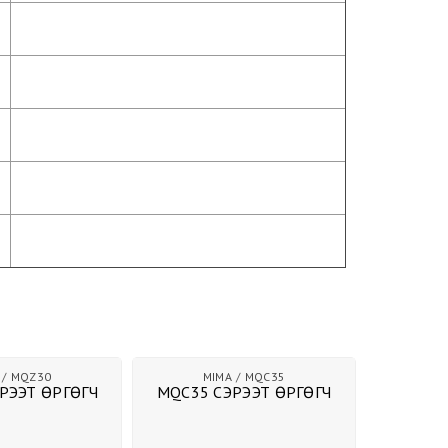
MQC35
MIMA
MQB25
M
РЭЭТ ӨРГӨГЧ
MQB25 СЭРЭЭТ ӨРГӨГЧ
MQ25 