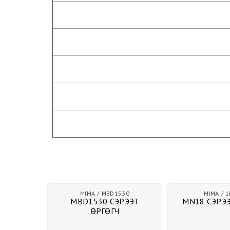
530
MIMA
1MN18
MQC
РЭЭТ
MN18 СЭРЭЭТ ӨРГӨГЧ
MQC25 СЭРЭ