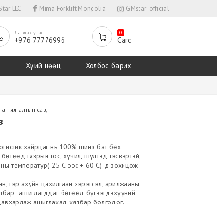
tar LLC
Mima Forklift Mongolia
GMstar_official
Лавлах утас
0
+976 77776996
Сагс
л
Хүний нөөц
Холбоо барих
лан ялгалтын сав
,
в
огистик хайрцаг нь 100% шинэ бат бөх
бөгөөд газрын тос, хүчил, шүлтэд тэсвэртэй,
чны температур(-25 C-ээс + 60 С)-д зохицож
н, гэр ахуйн цахилгаан хэрэгсэл, арилжааны
 салбарт ашиглагддаг бөгөөд бүтээгдэхүүний
давхарлаж ашиглахад хялбар болгодог.