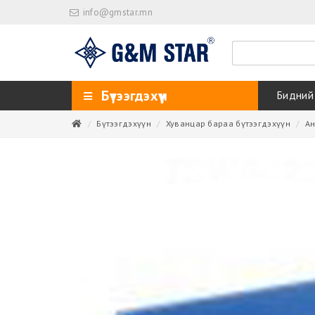
info@gmstar.mn
Бүтээгдэхүүн
Бидний
Бүтээгдэхүүн
Хуванцар бараа бүтээгдэхүүн
Ан