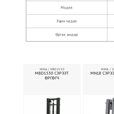
Модел
Хүчин чадал
Өргөх өндөр
Гулсдаг замтай агуулахын тавиур
MIMA
MBD1530
MIMA
1
мтай
MBD1530 СЭРЭЭТ
MN18 СЭРЭЭ
авиур
ӨРГӨГЧ