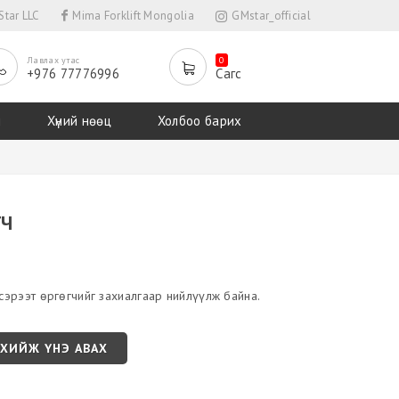
tar LLC
Mima Forklift Mongolia
GMstar_official
Лавлах утас
0
+976 77776996
Сагс
л
Хүний нөөц
Холбоо барих
ГЧ
эрээт өргөгчийг захиалгаар нийлүүлж байна.
 ХИЙЖ ҮНЭ АВАХ