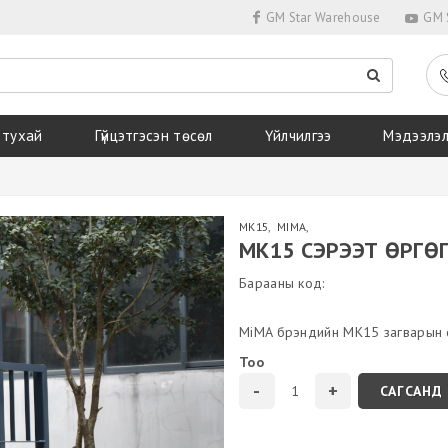
GM Star Warehouse
GM S
 тухай
Гүйцэтгэсэн төсөл
Үйлчилгээ
Мэдээлэ
MK15
,
MIMA
,
MK15 СЭРЭЭТ ӨРГӨ
Барааны код:
MiMA брэндийн MK15 загварын с
Тоо
САГСАНД