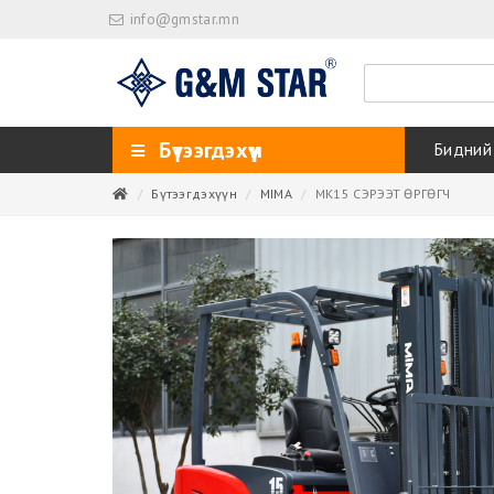
info@gmstar.mn
Бүтээгдэхүүн
Бидний
Бүтээгдэхүүн
MIMA
MK15 СЭРЭЭТ ӨРГӨГЧ