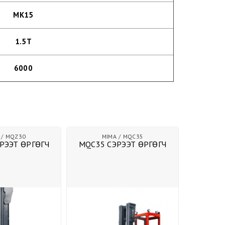
MK15
1.5Т
6000
MQZ30
MIMA
MQC35
M
РЭЭТ ӨРГӨГЧ
MQC35 СЭРЭЭТ ӨРГӨГЧ
MQB25 