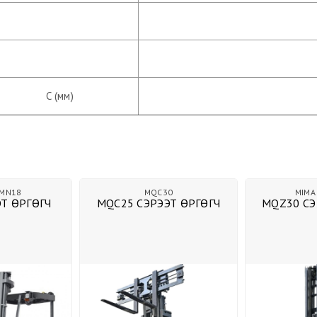
C (мм)
MN18
MQC30
MIMA
Т ӨРГӨГЧ
MQC25 СЭРЭЭТ ӨРГӨГЧ
MQZ30 СЭ