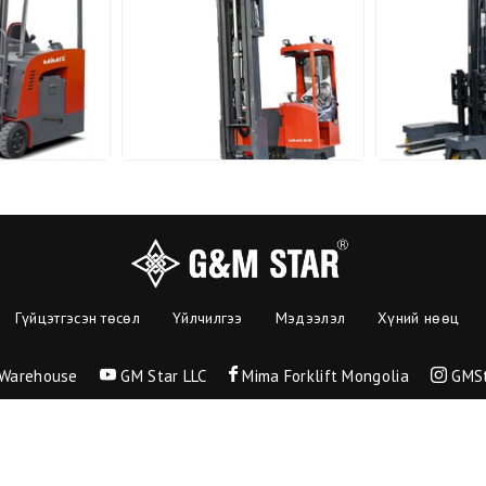
Гүйцэтгэсэн төсөл
Үйлчилгээ
Мэдээлэл
Хүний нөөц
 Warehouse
GM Star LLC
Mima Forklift Mongolia
GMSt
БҮХ ЭРХ ХУУЛИАР ХАМГААЛАГДСАН © 2021. "Г энд М стар ХХК"
Вэб сайт
ыг:
Грийн софт ХХК