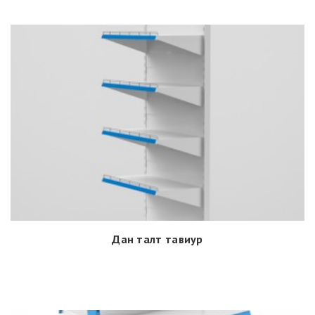
Дан талт тавиур
Дэлгэрэнгүй