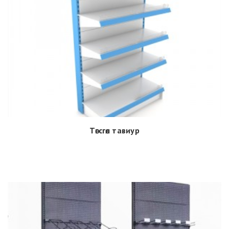
Төгсгөл тавиур
Дэлгэрэнгүй