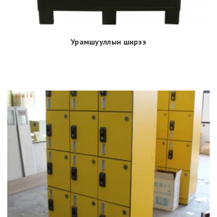
Урамшууллын ширээ
Дэлгэрэнгүй