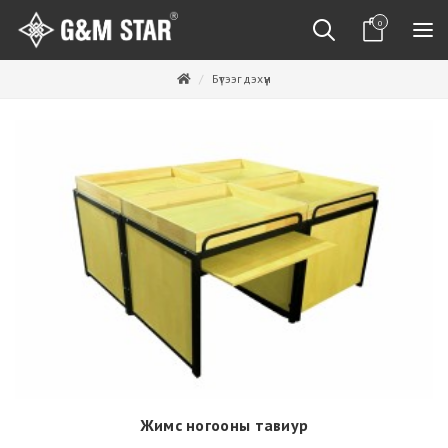
0
Бүтээгдэхүүн
Жимс ногооны тавиур
Дэлгэрэнгүй