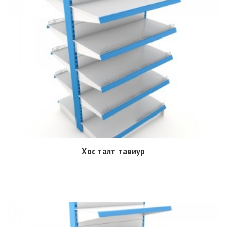
Хос талт тавиур
Дэлгэрэнгүй