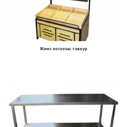
Жимс ногооны тавиур
Дэлгэрэнгүй