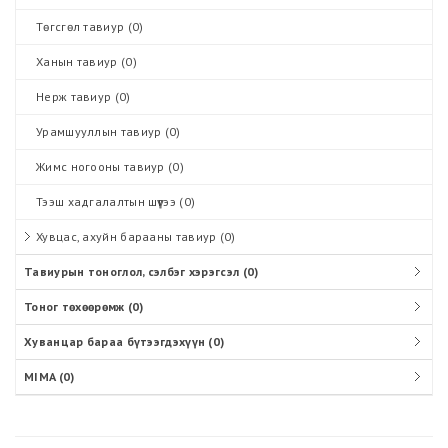
Төгсгөл тавиур
(0)
Ханын тавиур
(0)
Нерж тавиур
(0)
Урамшууллын тавиур
(0)
Жимс ногооны тавиур
(0)
Тээш хадгалалтын шүүгээ
(0)
Хувцас, ахуйн барааны тавиур
(0)
Тавиурын тоноглол, сэлбэг хэрэгсэл
(0)
Тоног төхөөрөмж
(0)
Хуванцар бараа бүтээгдэхүүн
(0)
MIMA
(0)