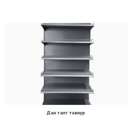
Дан талт тавиур
Дэлгэрэнгүй