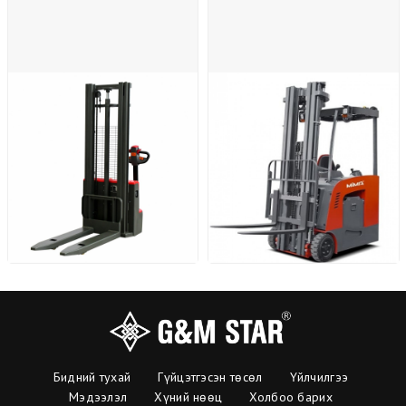
Бидний тухай
Гүйцэтгэсэн төсөл
Үйлчилгээ
Мэдээлэл
Хүний нөөц
Холбоо барих