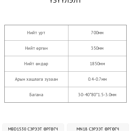
ҮЗҮҮЛЭЛТ
Нийт урт
700мм
Нийт өргөн
350мм
Нийт өндөр
1850мм
Арын хашлага зузаан
0.4-0.7мм
Багана
30-40*80*1.5-3.0мм
MBD1530 СЭРЭЭТ ӨРГӨГЧ
MN18 СЭРЭЭТ ӨРГӨГЧ