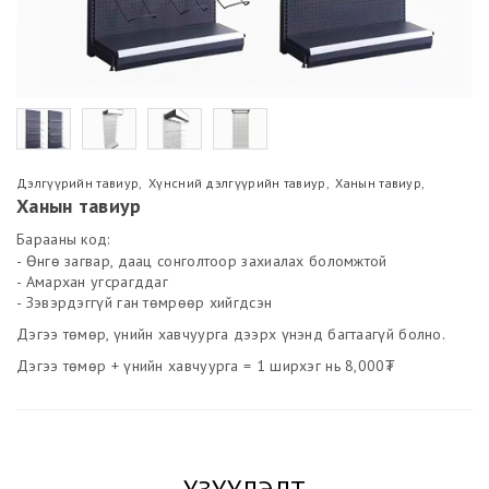
Дэлгүүрийн тавиур
,
Хүнсний дэлгүүрийн тавиур
,
Ханын тавиур
,
Ханын тавиур
Барааны код:
- Өнгө загвар, даац сонголтоор захиалах боломжтой
- Амархан угсрагддаг
- Зэвэрдэггүй ган төмрөөр хийгдсэн
Дэгээ төмөр, үнийн хавчуурга дээрх үнэнд багтаагүй болно.
Дэгээ төмөр + үнийн хавчуурга = 1 ширхэг нь 8,000₮