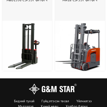
MBD1530 СЭРЭЭТ ӨРГӨГЧ
MN18 СЭРЭЭТ ӨРГӨГЧ
Бидний тухай
Гүйцэтгэсэн төсөл
Үйлчилгээ
Мэдээлэл
Хүний нөөц
Холбоо барих