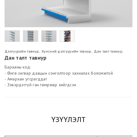
Дэлгүүрийн тавиур
,
Хүнсний дэлгүүрийн тавиур
,
Дан талт тавиур
,
Дан талт тавиур
Барааны код:
- Өнгө загвар даацын сонголтоор захиалах боломжтой
- Амархан угсрагддаг
- Зэвэрдэггүй ган төмрөөр хийгдсэн
ҮЗҮҮЛЭЛТ