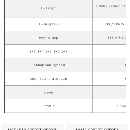
500/650/700/800/9
Нийт урт
Нийт өргөн
200/300/350/
Нийт өндөр
1350/1550/1
1+3, 1+4, 1+5, 1+6, 1+7
та
Тавцангийн зузаан
0.
Арын хашлага зузаан
0.
Даац
25
Багана
30-40*8