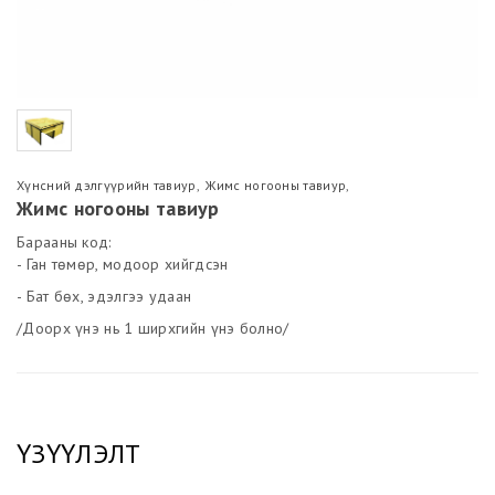
Хүнсний дэлгүүрийн тавиур
,
Жимс ногооны тавиур
,
Жимс ногооны тавиур
Барааны код:
- Ган төмөр, модоор хийгдсэн
- Бат бөх, эдэлгээ удаан
/Доорх үнэ нь 1 ширхгийн үнэ болно/
ҮЗҮҮЛЭЛТ