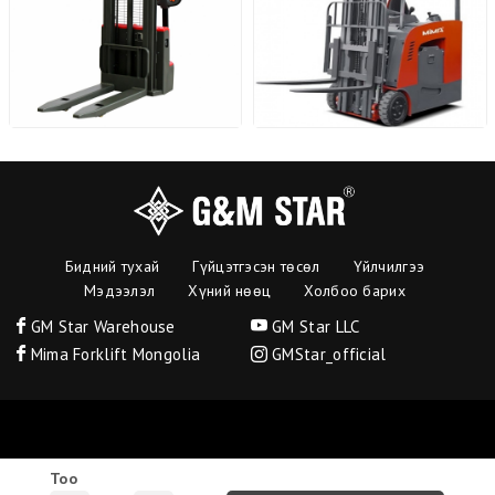
Бидний тухай
Гүйцэтгэсэн төсөл
Үйлчилгээ
Мэдээлэл
Хүний нөөц
Холбоо барих
GM Star Warehouse
GM Star LLC
Mima Forklift Mongolia
GMStar_official
БҮХ ЭРХ ХУУЛИАР ХАМГААЛАГДСАН © 2021. "Г энд М стар ХХК"
Тоо
Вэб сайт
ыг:
Грийн софт ХХК