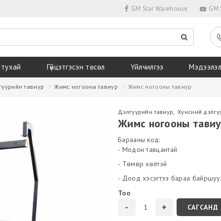
GM Star Warehouse
GM S
 тухай
Гүйцэтгэсэн төсөл
Үйлчилгээ
Мэдээлэ
гүүрийн тавиур
Жимс ногооны тавиур
Жимс ногооны тавиур
Дэлгүүрийн тавиур
,
Хүнсний дэлгү
Жимс ногооны тави
Барааны код:
- Модон тавцантай
- Төмөр хөлтэй
- Доод хэсэгтээ бараа байршу
Тоо
САГСАНД