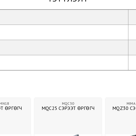
MN18
MQC30
MIMA
Т ӨРГӨГЧ
MQC25 СЭРЭЭТ ӨРГӨГЧ
MQZ30 СЭ