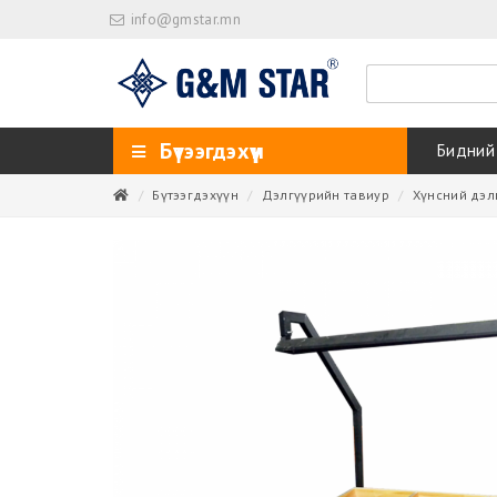
info@gmstar.mn
Бүтээгдэхүүн
Бидний
Бүтээгдэхүүн
Дэлгүүрийн тавиур
Хүнсний дэл