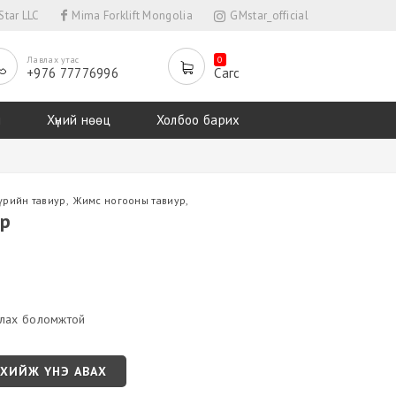
tar LLC
Mima Forklift Mongolia
GMstar_official
Лавлах утас
0
+976 77776996
Сагс
л
Хүний нөөц
Холбоо барих
үрийн тавиур
,
Жимс ногооны тавиур
,
ур
улах боломжтой
 ХИЙЖ ҮНЭ АВАХ