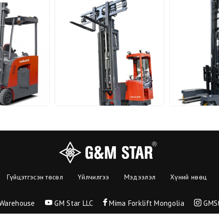
Гүйцэтгэсэн төсөл
Үйлчилгээ
Мэдээлэл
Хүний нөөц
 Warehouse
GM Star LLC
Mima Forklift Mongolia
GMSt