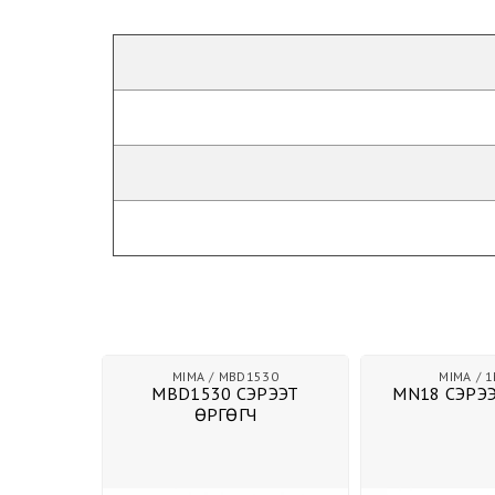
Гулсдаг замтай агуулахын тавиур
MIMA
MBD1530
MIMA
1
мтай
MBD1530 СЭРЭЭТ
MN18 СЭРЭЭ
авиур
ӨРГӨГЧ