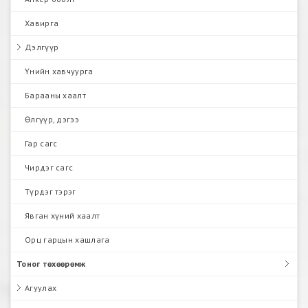
Хавирга
Дэлгүүр
Үнийн хавчуурга
Барааны хаалт
Өлгүүр, дэгээ
Гар сагс
Чирдэг сагс
Түрдэг тэрэг
Явган хүний хаалт
Орц гарцын хашлага
Тоног төхөөрөмж
Агуулах