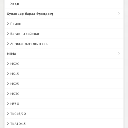
Хөлдөөгч
Хуванцар бараа бүтээгдэхүүн
Подон
Багажны хайрцаг
Ангилан ялгалтын сав
MIMA
MK20
MK15
MK25
MK30
MF50
TKC16/20
TKA10/15