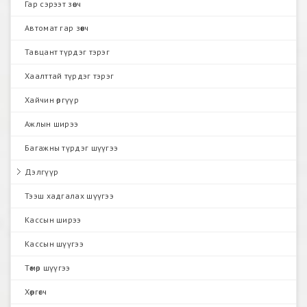
Гар сэрээт зөөгч
Автомат гар зөөгч
Тавцант түрдэг тэрэг
Хаалттай түрдэг тэрэг
Хайчин өргүүр
Ажлын ширээ
Багажны түрдэг шүүгээ
Дэлгүүр
Тээш хадгалах шүүгээ
Кассын ширээ
Кассын шүүгээ
Төмөр шүүгээ
Хөргөгч