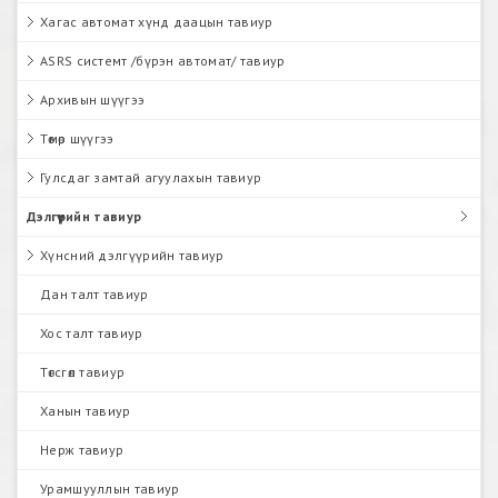
Хагас автомат хүнд даацын тавиур
ASRS системт /бүрэн автомат/ тавиур
Архивын шүүгээ
Төмөр шүүгээ
Гулсдаг замтай агуулахын тавиур
Дэлгүүрийн тавиур
Хүнсний дэлгүүрийн тавиур
Дан талт тавиур
Хос талт тавиур
Төгсгөл тавиур
Ханын тавиур
Нерж тавиур
Урамшууллын тавиур