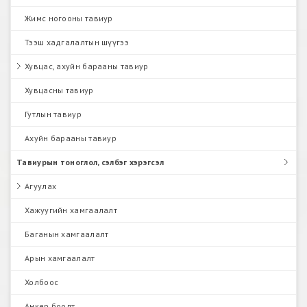
Жимс ногооны тавиур
Тээш хадгалалтын шүүгээ
Хувцас, ахуйн барааны тавиур
Хувцасны тавиур
Гутлын тавиур
Ахуйн барааны тавиур
Тавиурын тоноглол, сэлбэг хэрэгсэл
Агуулах
Хажуугийн хамгаалалт
Баганын хамгаалалт
Арын хамгаалалт
Холбоос
Анкер боолт