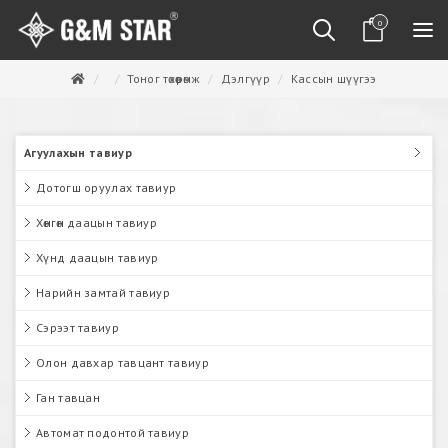
0
Тоног төхөөрөмж
Дэлгүүр
Кассын шүүгээ
Агуулахын тавиур
Дотогш оруулах тавиур
Хөнгөн даацын тавиур
Хүнд даацын тавиур
Нарийн замтай тавиур
Сэрээт тавиур
Олон давхар тавцант тавиур
Ган тавцан
Автомат подонтой тавиур