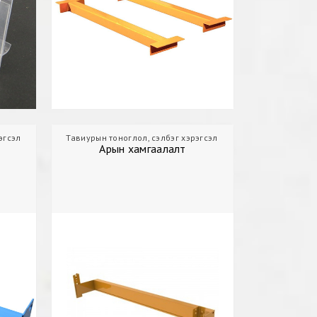
эгсэл
Агуулах
Тавиурын тоноглол, сэлбэг хэрэгсэл
Холбоос
Агуулах
Арын хамга
Арын хамгаалалт