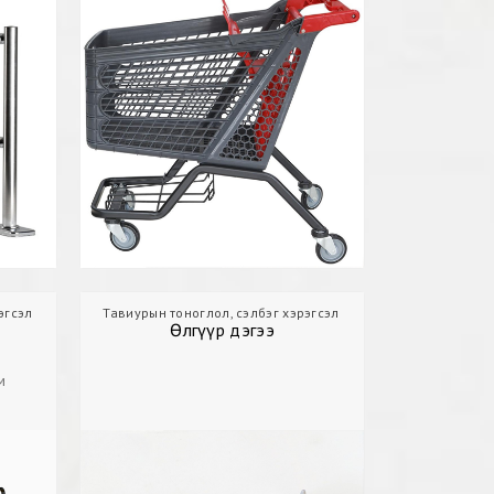
эгсэл
Дэлгүүр
Тавиурын тоноглол, сэлбэг хэрэгсэл
Гар сагс
Дэлгүүр
Өлгүүр, дэ
Өлгүүр дэгээ
м