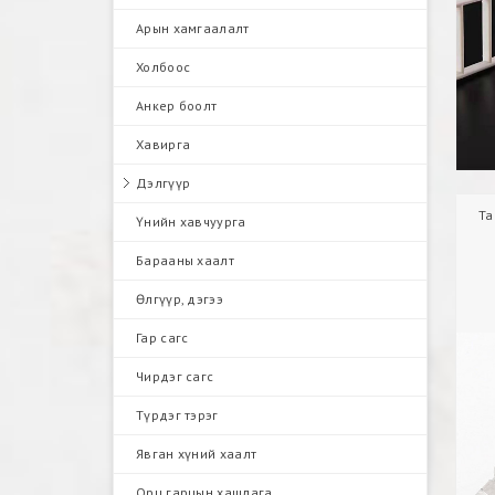
Арын хамгаалалт
Холбоос
Анкер боолт
Хавирга
Дэлгүүр
Та
Үнийн хавчуурга
Барааны хаалт
Өлгүүр, дэгээ
Гар сагс
Чирдэг сагс
Түрдэг тэрэг
Явган хүний хаалт
Орц гарцын хашлага