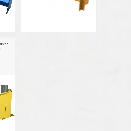
эгсэл
Агуулах
Хажуугийн хамгаалалт
т