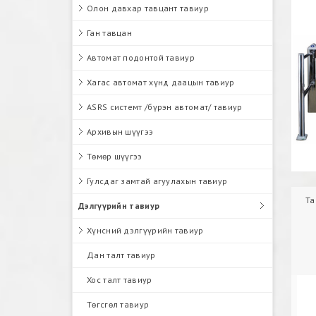
Олон давхар тавцант тавиур
Ган тавцан
Автомат подонтой тавиур
Хагас автомат хүнд даацын тавиур
ASRS системт /бүрэн автомат/ тавиур
Архивын шүүгээ
Төмөр шүүгээ
Гулсдаг замтай агуулахын тавиур
Та
Дэлгүүрийн тавиур
Хүнсний дэлгүүрийн тавиур
Дан талт тавиур
Хос талт тавиур
Төгсгөл тавиур