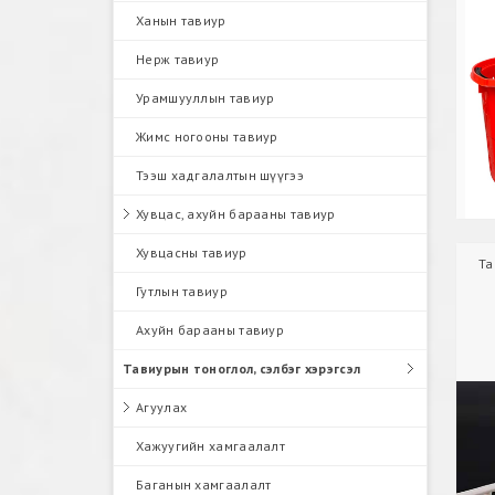
Ханын тавиур
Нерж тавиур
Урамшууллын тавиур
Жимс ногооны тавиур
Тээш хадгалалтын шүүгээ
Хувцас, ахуйн барааны тавиур
Хувцасны тавиур
Та
Гутлын тавиур
Ахуйн барааны тавиур
Тавиурын тоноглол, сэлбэг хэрэгсэл
Агуулах
Хажуугийн хамгаалалт
Баганын хамгаалалт