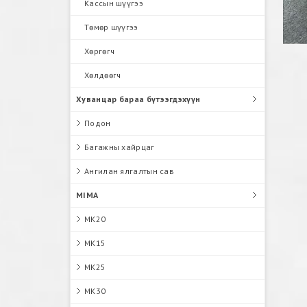
Кассын шүүгээ
Төмөр шүүгээ
Хөргөгч
Хөлдөөгч
Хуванцар бараа бүтээгдэхүүн
Подон
Багажны хайрцаг
Ангилан ялгалтын сав
MIMA
MK20
MK15
MK25
MK30