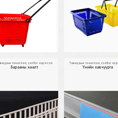
виурын тоноглол, сэлбэг хэрэгсэл
Дэлгүүр
Тавиурын тоноглол, сэлбэг хэр
Барааны хаалт
Барааны хаалт
Үнийн хавчуурга