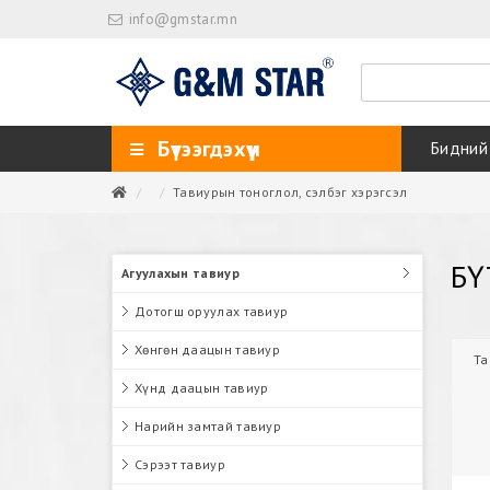
info@gmstar.mn
Бүтээгдэхүүн
Бидний
Тавиурын тоноглол, сэлбэг хэрэгсэл
БҮ
Агуулахын тавиур
Дотогш оруулах тавиур
Хөнгөн даацын тавиур
Та
Хүнд даацын тавиур
Нарийн замтай тавиур
Сэрээт тавиур