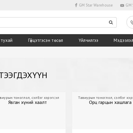
GM Star Warehouse
GM S
 тухай
Гүйцэтгэсэн төсөл
Үйлчилгээ
Мэдээлэ
ТЭЭГДЭХҮҮН
виурын тоноглол, сэлбэг хэрэгсэл
Дэлгүүр
Тавиурын тоноглол, сэлбэг хэр
Явган хүний хаалт
Явган хүний хаалт
Орц гарцын хашлага