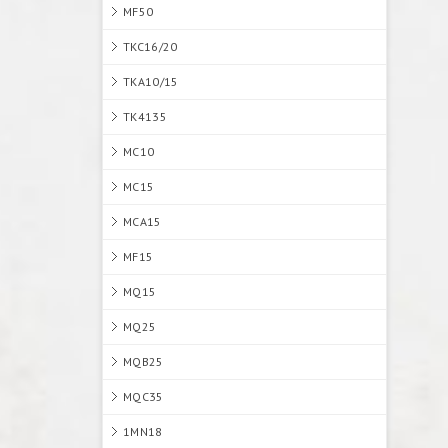
MF50
TKC16/20
TKA10/15
TK4135
MC10
MC15
MCA15
MF15
MQ15
MQ25
MQB25
MQC35
1MN18