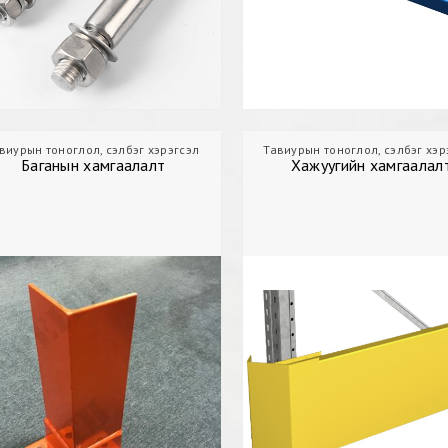
виурын тоноглол, сэлбэг хэрэгсэл
Агуулах
Тавиурын тоноглол, сэлбэг хэр
Баганын хамгаалалт
Баганын хамгаалалт
Хажуугийн хамгаалал