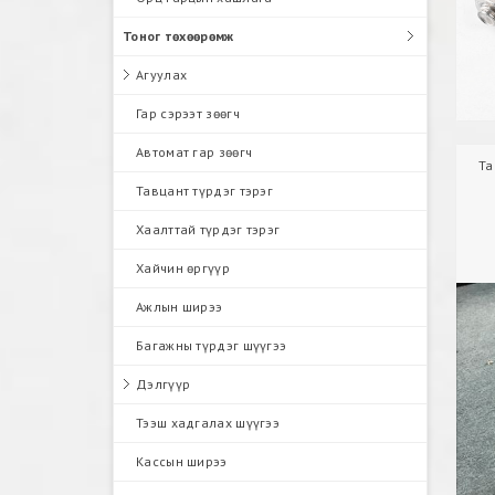
Тоног төхөөрөмж
Агуулах
Гар сэрээт зөөгч
Автомат гар зөөгч
Та
Тавцант түрдэг тэрэг
Хаалттай түрдэг тэрэг
Хайчин өргүүр
Ажлын ширээ
Багажны түрдэг шүүгээ
Дэлгүүр
Тээш хадгалах шүүгээ
Кассын ширээ