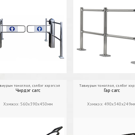
виурын тоноглол, сэлбэг хэрэгсэл
Дэлгүүр
Тавиурын тоноглол, сэлбэг хэр
Чирдэг сагс
Чирдэг сагс
Гар сагс
Хэмжээ: 560х390х450мм
Хэмжээ: 490х340х249м