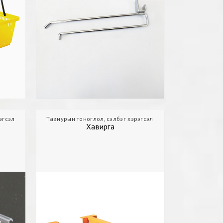
эгсэл
Дэлгүүр
Тавиурын тоноглол, сэлбэг хэрэгсэл
Үнийн хавчуурга
Агуулах
Хавирга
Хавирга