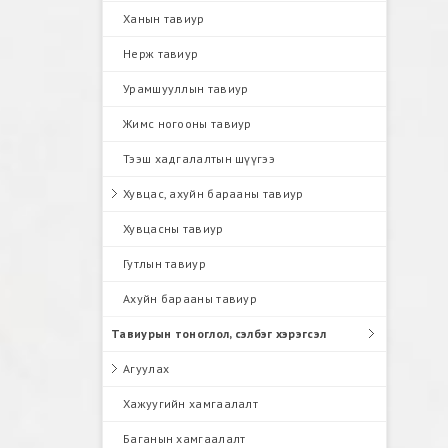
Ханын тавиур
Нерж тавиур
Урамшууллын тавиур
Жимс ногооны тавиур
Тээш хадгалалтын шүүгээ
Хувцас, ахуйн барааны тавиур
Хувцасны тавиур
Гутлын тавиур
Ахуйн барааны тавиур
Тавиурын тоноглол, сэлбэг хэрэгсэл
Агуулах
Хажуугийн хамгаалалт
Баганын хамгаалалт