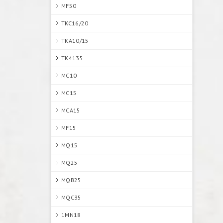
MF50
TKC16/20
TKA10/15
TK4135
MC10
MC15
MCA15
MF15
MQ15
MQ25
MQB25
MQC35
1MN18