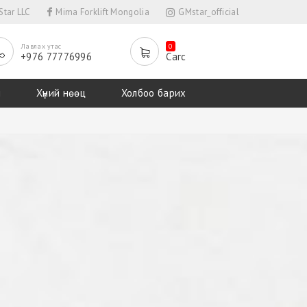
tar LLC
Mima Forklift Mongolia
GMstar_official
Лавлах утас
0
+976 77776996
Сагс
л
Хүний нөөц
Холбоо барих