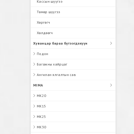
Кассын шүүгээ
Төмөр шүүгээ
Хөргөгч
Хөлдөөгч
Хуванцар бараа бүтээгдэхүүн
Подон
Багажны хайрцаг
Ангилан ялгалтын сав
MIMA
MK20
MK15
MK25
MK30