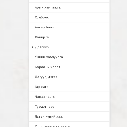
Арын хамгаалалт
Холбоос
Анкер боолт
Хавирга
Дэлгүүр
Үнийн хавчуурга
Барааны хаалт
Өлгүүр, дэгээ
Гар сагс
Чирдэг сагс
Түрдэг тэрэг
Явган хүний хаалт
Орц гарцын хашлага