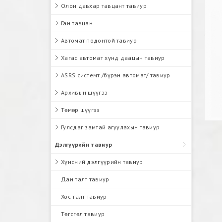
Олон давхар тавцант тавиур
Ган тавцан
Автомат подонтой тавиур
Хагас автомат хүнд даацын тавиур
ASRS системт /бүрэн автомат/ тавиур
Архивын шүүгээ
Төмөр шүүгээ
Гулсдаг замтай агуулахын тавиур
Дэлгүүрийн тавиур
Хүнсний дэлгүүрийн тавиур
Дан талт тавиур
Хос талт тавиур
Төгсгөл тавиур