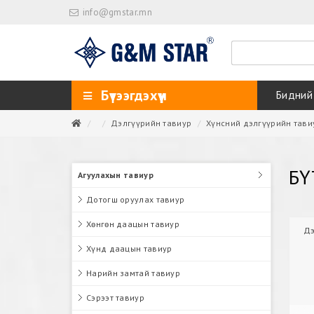
info@gmstar.mn
Бүтээгдэхүүн
Бидний
Дэлгүүрийн тавиур
Хүнсний дэлгүүрийн тави
БҮ
Агуулахын тавиур
Дотогш оруулах тавиур
Хөнгөн даацын тавиур
Дэ
Хүнд даацын тавиур
Нарийн замтай тавиур
Сэрээт тавиур