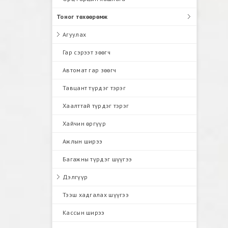
Тоног төхөөрөмж
Агуулах
Гар сэрээт зөөгч
Автомат гар зөөгч
Тавцант түрдэг тэрэг
Хаалттай түрдэг тэрэг
Хайчин өргүүр
Ажлын ширээ
Багажны түрдэг шүүгээ
Дэлгүүр
Тээш хадгалах шүүгээ
Кассын ширээ