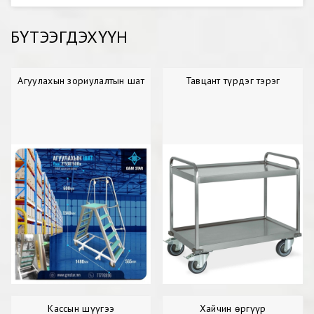
БҮТЭЭГДЭХҮҮН
Агуулахын зориулалтын шат
Тавцант түрдэг тэрэг
Кассын шүүгээ
Хайчин өргүүр