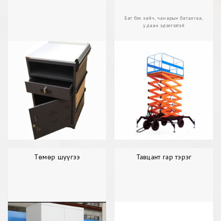
Бат бэх хайч, чанарын баталгаа,
удаан эдэлгээтэй
Төмөр шүүгээ
Тавцант гар тэрэг