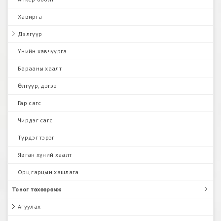
Хавирга
Дэлгүүр
Үнийн хавчуурга
Барааны хаалт
Өлгүүр, дэгээ
Гар сагс
Чирдэг сагс
Түрдэг тэрэг
Явган хүний хаалт
Орц гарцын хашлага
Тоног төхөөрөмж
Агуулах