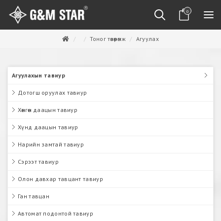
0
Тоног төхөөрөмж
Агуулах
Агуулахын тавиур
Дотогш оруулах тавиур
Хөнгөн даацын тавиур
Хүнд даацын тавиур
Нарийн замтай тавиур
Сэрээт тавиур
Олон давхар тавцант тавиур
Ган тавцан
Автомат подонтой тавиур