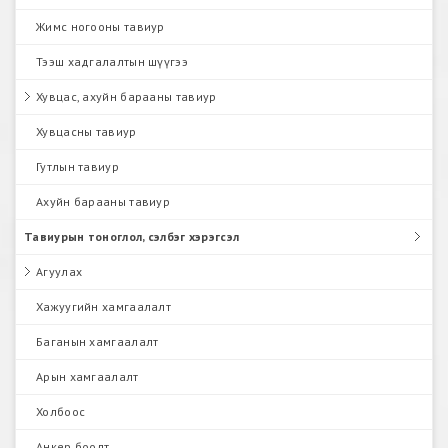
Жимс ногооны тавиур
Тээш хадгалалтын шүүгээ
Хувцас, ахуйн барааны тавиур
Хувцасны тавиур
Гутлын тавиур
Ахуйн барааны тавиур
Тавиурын тоноглол, сэлбэг хэрэгсэл
Агуулах
Хажуугийн хамгаалалт
Баганын хамгаалалт
Арын хамгаалалт
Холбоос
Анкер боолт