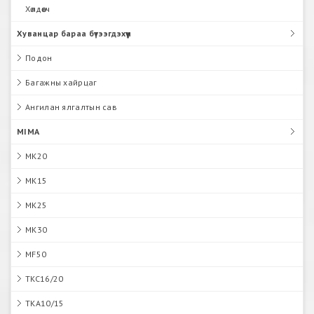
Хөлдөөгч
Хуванцар бараа бүтээгдэхүүн
Подон
Багажны хайрцаг
Ангилан ялгалтын сав
MIMA
MK20
MK15
MK25
MK30
MF50
TKC16/20
TKA10/15