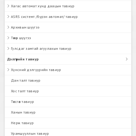
Хагас автомат хүнд даацын тавиур
ASRS системт /бүрэн автомат/ тавиур
Архивын шүүгээ
Төмөр шүүгээ
Гулсдаг замтай агуулахын тавиур
Дэлгүүрийн тавиур
Хүнсний дэлгүүрийн тавиур
Дан талт тавиур
Хос талт тавиур
Төгсгөл тавиур
Ханын тавиур
Нерж тавиур
Урамшууллын тавиур