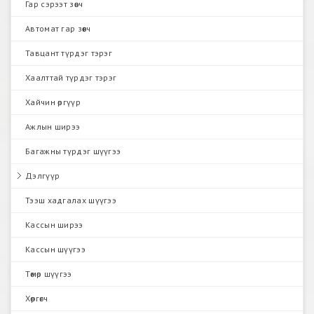
Гар сэрээт зөөгч
Автомат гар зөөгч
Тавцант түрдэг тэрэг
Хаалттай түрдэг тэрэг
Хайчин өргүүр
Ажлын ширээ
Багажны түрдэг шүүгээ
Дэлгүүр
Тээш хадгалах шүүгээ
Кассын ширээ
Кассын шүүгээ
Төмөр шүүгээ
Хөргөгч