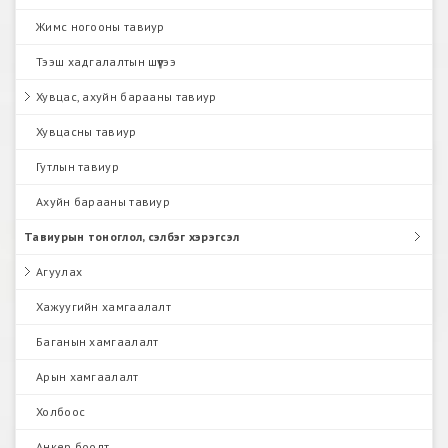
Жимс ногооны тавиур
Тээш хадгалалтын шүүгээ
Хувцас, ахуйн барааны тавиур
Хувцасны тавиур
Гутлын тавиур
Ахуйн барааны тавиур
Тавиурын тоноглол, сэлбэг хэрэгсэл
Агуулах
Хажуугийн хамгаалалт
Баганын хамгаалалт
Арын хамгаалалт
Холбоос
Анкер боолт