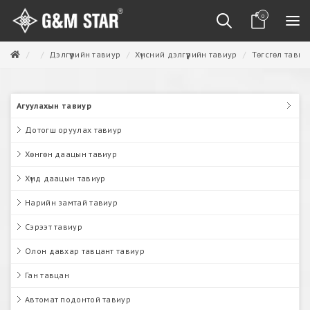
0
Дэлгүүрийн тавиур
Хүнсний дэлгүүрийн тавиур
Төгсгөл тавиу
Агуулахын тавиур
Дотогш оруулах тавиур
Хөнгөн даацын тавиур
Хүнд даацын тавиур
Нарийн замтай тавиур
Сэрээт тавиур
Олон давхар тавцант тавиур
Ган тавцан
Автомат подонтой тавиур