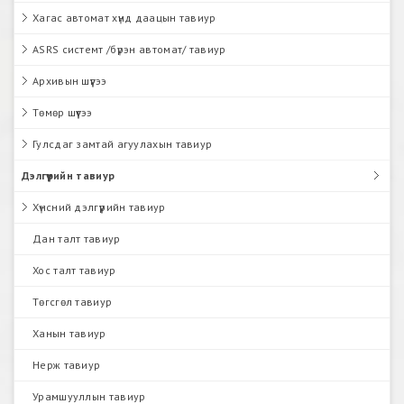
Хагас автомат хүнд даацын тавиур
ASRS системт /бүрэн автомат/ тавиур
Архивын шүүгээ
Төмөр шүүгээ
Гулсдаг замтай агуулахын тавиур
Дэлгүүрийн тавиур
Хүнсний дэлгүүрийн тавиур
Дан талт тавиур
Хос талт тавиур
Төгсгөл тавиур
Ханын тавиур
Нерж тавиур
Урамшууллын тавиур