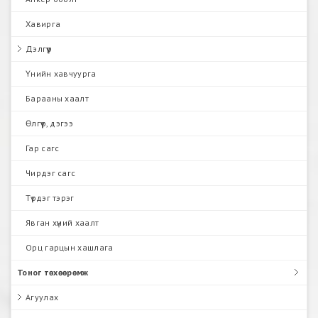
Хавирга
Дэлгүүр
Үнийн хавчуурга
Барааны хаалт
Өлгүүр, дэгээ
Гар сагс
Чирдэг сагс
Түрдэг тэрэг
Явган хүний хаалт
Орц гарцын хашлага
Тоног төхөөрөмж
Агуулах