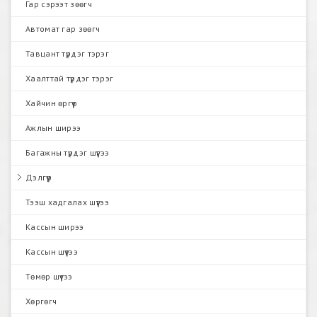
Гар сэрээт зөөгч
Автомат гар зөөгч
Тавцант түрдэг тэрэг
Хаалттай түрдэг тэрэг
Хайчин өргүүр
Ажлын ширээ
Багажны түрдэг шүүгээ
Дэлгүүр
Тээш хадгалах шүүгээ
Кассын ширээ
Кассын шүүгээ
Төмөр шүүгээ
Хөргөгч