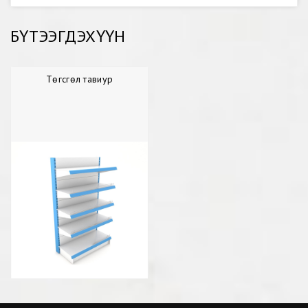
БҮТЭЭГДЭХҮҮН
Төгсгөл тавиур