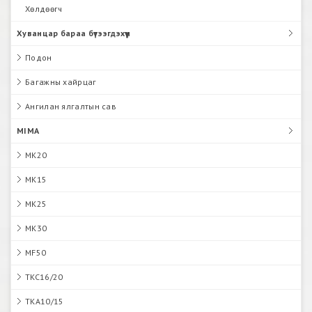
Хөлдөөгч
Хуванцар бараа бүтээгдэхүүн
Подон
Багажны хайрцаг
Ангилан ялгалтын сав
MIMA
MK20
MK15
MK25
MK30
MF50
TKC16/20
TKA10/15