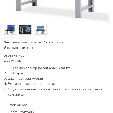
Тоног төхөөрөмж
,
Агуулах
,
Ажлын ширээ
,
Ажлын ширээ
Барааны код:
Давуу тал:
ESD төмөр тавиур болон арын хаалттай
LED гэрэл
Цахилгаан залгууртай
Элэгдлээс хамгаалсан хамгаалалт
Огцом хүчтэй онгойж хаагдахаас сэргийлсэн тулгуур төмөр
хамгаалалт
Нэмэлтээр
Дэлгэц тогтоогч