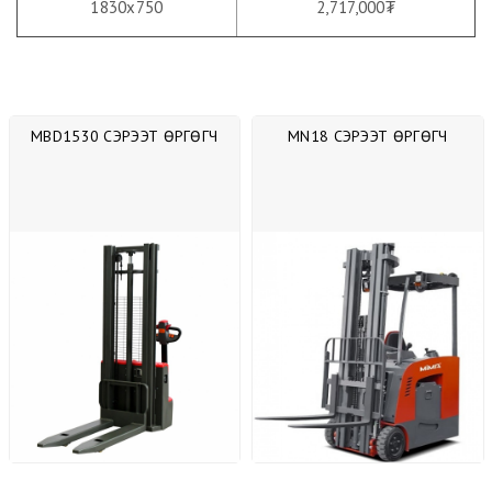
1830х750
2,717,000₮
ӨРГӨГЧ
MN18 СЭРЭЭТ ӨРГӨГЧ
MQC25 СЭРЭЭТ Ө