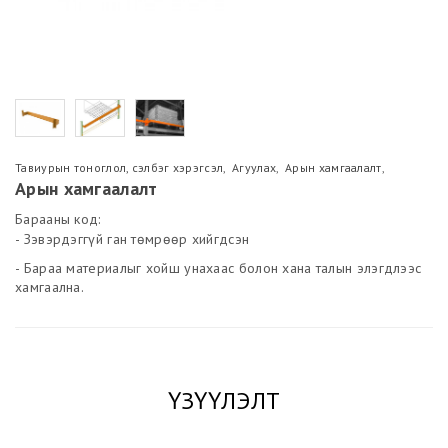
Тавиурын тоноглол, сэлбэг хэрэгсэл
,
Агуулах
,
Арын хамгаалалт
,
Арын хамгаалалт
Барааны код:
- Зэвэрдэггүй ган төмрөөр хийгдсэн
- Бараа материалыг хойш унахаас болон хана талын элэгдлээс
хамгаална.
ҮЗҮҮЛЭЛТ