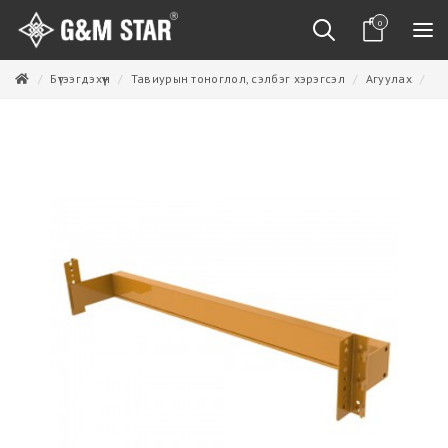
0
Бүтээгдэхүүн
Тавиурын тоноглол, сэлбэг хэрэгсэл
Агуулах
Ар