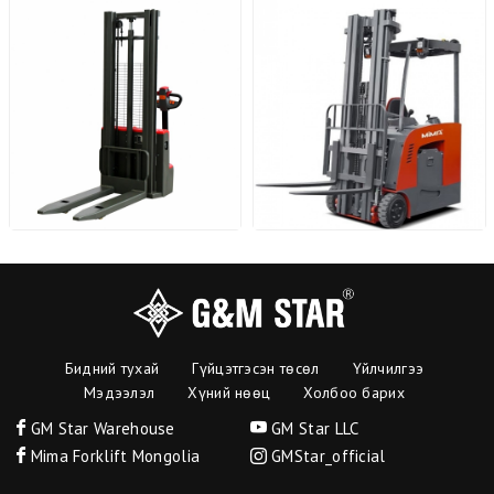
Бидний тухай
Гүйцэтгэсэн төсөл
Үйлчилгээ
Мэдээлэл
Хүний нөөц
Холбоо барих
GM Star Warehouse
GM Star LLC
Mima Forklift Mongolia
GMStar_official