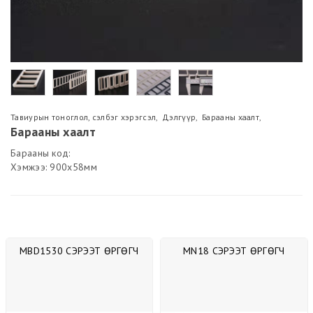
Тавиурын тоноглол, сэлбэг хэрэгсэл
,
Дэлгүүр
,
Барааны хаалт
,
Барааны хаалт
Барааны код:
Хэмжээ: 900х58мм
MBD1530 СЭРЭЭТ ӨРГӨГЧ
MN18 СЭРЭЭТ ӨРГӨГЧ