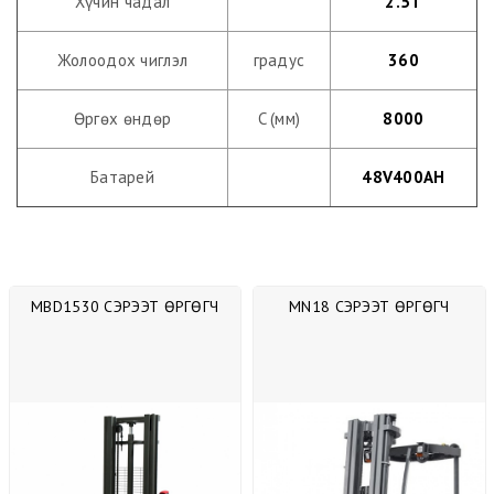
Хүчин чадал
2.5T
Жолоодох чиглэл
градус
360
Өргөх өндөр
C (мм)
8000
Батарей
48V400AH
MBD1530 СЭРЭЭТ ӨРГӨГЧ
MN18 СЭРЭЭТ ӨРГӨГЧ