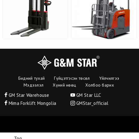
Бидний тухай
Гүйцэтгэсэн төсөл
Үйлчилгээ
Мэдээлэл
Хүний нөөц
Холбоо барих
GM Star Warehouse
GM Star LLC
Mima Forklift Mongolia
GMStar_official
БҮХ ЭРХ ХУУЛИАР ХАМГААЛАГДСАН © 2021. "Г энд М стар ХХК"
Тоо