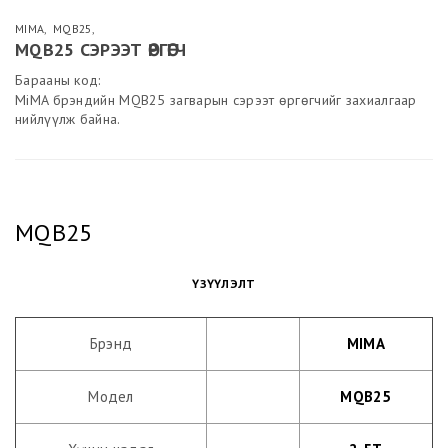
MIMA
,
MQB25
,
MQB25 СЭРЭЭТ ӨРГӨГЧ
Барааны код:
MiMA брэндийн MQB25 загварын сэрээт өргөгчийг захиалгаар
нийлүүлж байна.
MQB25
ҮЗҮҮЛЭЛТ
Брэнд
MIMA
Модел
MQB25