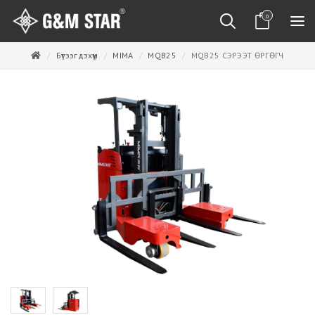
0
Бүтээгдэхүүн
MIMA
MQB25
MQB25 СЭРЭЭТ ӨРГӨГЧ