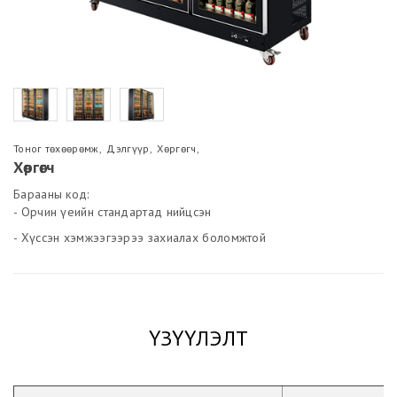
Тоног төхөөрөмж
,
Дэлгүүр
,
Хөргөгч
,
Хөргөгч
Барааны код:
- Орчин үеийн стандартад нийцсэн
- Хүссэн хэмжээгээрээ захиалах боломжтой
ҮЗҮҮЛЭЛТ