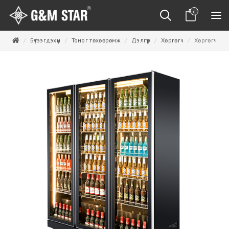
0
Бүтээгдэхүүн
Тоног төхөөрөмж
Дэлгүүр
Хөргөгч
Хөргөгч